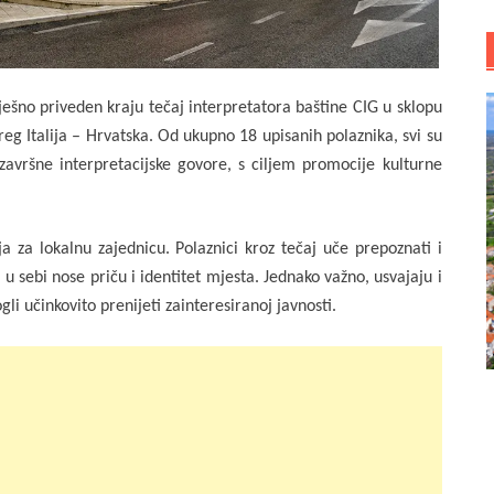
ješno priveden kraju tečaj interpretatora baštine CIG u sklopu
eg Italija – Hrvatska. Od ukupno 18 upisanih polaznika, svi su
završne interpretacijske govore, s ciljem promocije kulturne
 za lokalnu zajednicu. Polaznici kroz tečaj uče prepoznati i
u sebi nose priču i identitet mjesta. Jednako važno, usvajaju i
i učinkovito prenijeti zainteresiranoj javnosti.