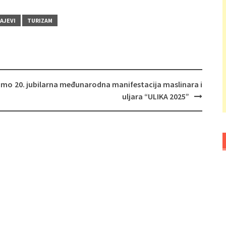
AJEVI
TURIZAM
samo
20. jubilarna međunarodna manifestacija maslinara i
uljara “ULIKA 2025”