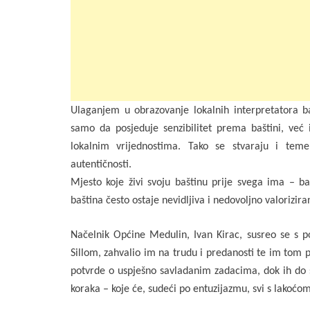
Ulaganjem u obrazovanje lokalnih interpretatora b
samo da posjeduje senzibilitet prema baštini, već 
lokalnim vrijednostima. Tako se stvaraju i temel
autentičnosti.
Mjesto koje živi svoju baštinu prije svega ima – baš
baština često ostaje nevidljiva i nedovoljno valorizira
Načelnik Općine Medulin, Ivan Kirac, susreo se s p
Sillom, zahvalio im na trudu i predanosti te im tom
potvrde o uspješno savladanim zadacima, dok ih do sl
koraka – koje će, sudeći po entuzijazmu, svi s lakoćom