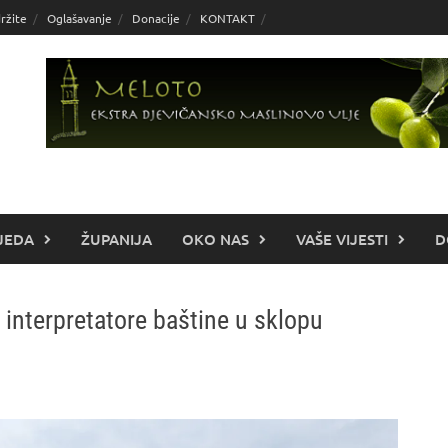
ržite
Oglašavanje
Donacije
KONTAKT
JEDA
ŽUPANIJA
OKO NAS
VAŠE VIJESTI
D
 interpretatore baštine u sklopu