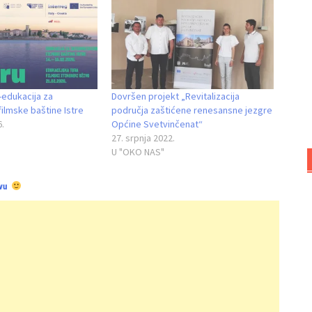
-edukacija za
Dovršen projekt „Revitalizacija
filmske baštine Istre
područja zaštićene renesansne jezgre
6.
Općine Svetvinčenat“
27. srpnja 2022.
U "OKO NAS"
vu