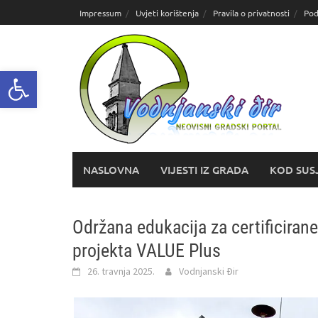
Skoči
Impressum
Uvjeti korištenja
Pravila o privatnosti
Pod
do
sadržaja
Open toolbar
NASLOVNA
VIJESTI IZ GRADA
KOD SUS
Održana edukacija za certificirane
projekta VALUE Plus
26. travnja 2025.
Vodnjanski Đir