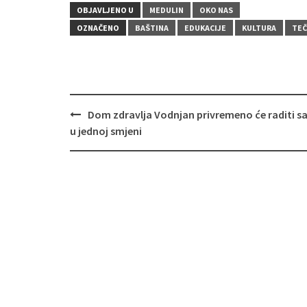
OBJAVLJENO U
MEDULIN
OKO NAS
OZNAČENO
BAŠTINA
EDUKACIJE
KULTURA
TEČ
Navigacija
Dom zdravlja Vodnjan privremeno će raditi 
objava
u jednoj smjeni