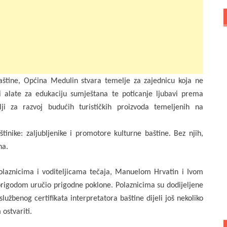
aštine, Općina Medulin stvara temelje za zajednicu koja ne
i alate za edukaciju sumještana te poticanje ljubavi prema
ji za razvoj budućih turističkih proizvoda temeljenih na
tinike: zaljubljenike i promotore kulturne baštine. Bez njih,
na.
olaznicima i voditeljicama tečaja, Manuelom Hrvatin i Ivom
 prigodom uručio prigodne poklone. Polaznicima su dodijeljene
užbenog certifikata interpretatora baštine dijeli još nekoliko
 ostvariti.