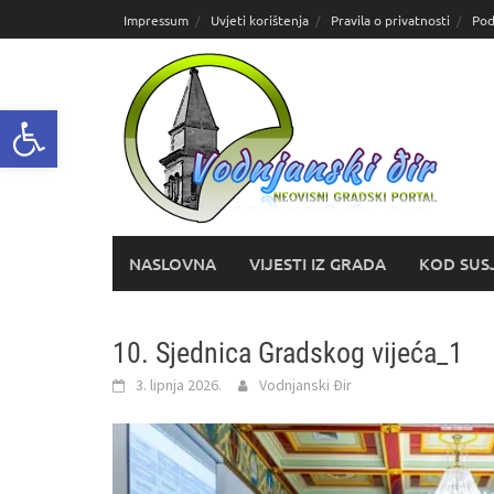
Skoči
Impressum
Uvjeti korištenja
Pravila o privatnosti
Pod
do
sadržaja
Open toolbar
NASLOVNA
VIJESTI IZ GRADA
KOD SUS
10. Sjednica Gradskog vijeća_1
3. lipnja 2026.
Vodnjanski Đir