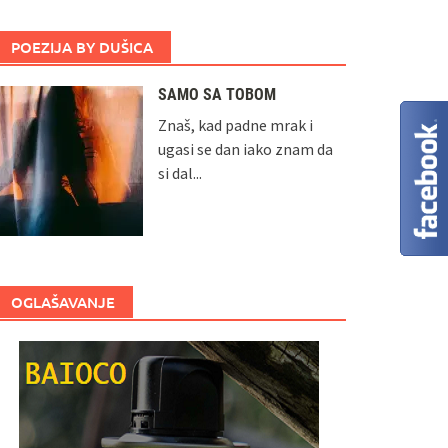
POEZIJA BY DUŠICA
SAMO SA TOBOM
Znaš, kad padne mrak i
ugasi se dan iako znam da
si dal...
OGLAŠAVANJE