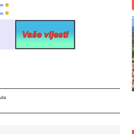
vu
vu
ula