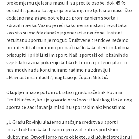
prekomjernu tjelesnu masu ili su pretile osobe, dok 45 %
odraslih spada u kategoriju prekomjerne tjelesne mase, što
dodatno naglašava potrebu za promicanjem sporta i
zdravih navika. Važno je reći kako nema instant rezultata
kao sto su možda današnje generacije naučene. Instant
rezultat u sportu nije moguć. Društvene trendove nećemo
promijeniti ali moramo pronaći način kako djeci i mladima
pristupiti i približiti im sport. Naši sportaši od lokalnih do
svjetskih razina pokazuju koliko Istra ima potencijala i to
nas motivira da kontinuirano radimo na zdravlju i
aktivnostima mladih“, naglasio je župan Miletić.
Okupljenima se potom obratio i gradonačelnik Rovinja
Emil Ninčević, koji je govorio o važnosti školskog i lokalnog
sporta te zadržavanja mladih u sportskim aktivnostima:
„U Gradu Rovinju ulažemo značajna sredstva u sport i
infrastrukturu kako bismo djecu zadržali u sportskim
klubovima. Otvorili smo nove objekte, uključujući streljanu i