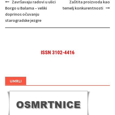
Navigacija
Završavaju radovi u ulici
Zaštita proizvoda kao
objava
Borgo u Balama – veliki
temelj konkurentnosti
doprinos očuvanju
starogradske jezgre
ISSN 3102-4416
UMRLI