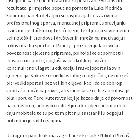
discipline kao ključnih faktora za postizanje vrhunskih
rezultata, primjerice poput nogometaša Luke Modrića.
Sudionici panela detaljno su raspravljali o izazovima
profesionalnog sporta, mentalnoj pripremi, upravljanju
fizičkim i psihičkim opterećenjem, te utjecaju suvremenih
tehnoloških trendova i društvenih mreža na motivaciju i
fokus mladih sportaša. Panel je pružio vrijedan uvid u
povezanost tjelesne pripreme, psihološke otpornosti i
inovacija u sportu, naglašavajući koliko je važno
kontinuirano ulagati u edukaciju i razvoj sportaša svih
generacija. Kako se između ostalog moglo čuti, ne možeš
biti veliki sportaš bez velikih ciljeva, kao i da se dobrog
sportaša može napraviti, ali vrhunski se rodi. Zanimljiva je
bila i poruka Pere Kuterovca koji je kazao da je odgovornost
na odraslima, odnosno roditeljima koji djeci od rane dobi
daju mobitele te su po tom pitanju zastranili u odgoju i
potrebno je raditi i s njima.
U drugom panelu ikona zagrebačke košarke Nikola Plećaš