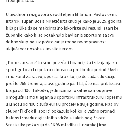
srednjih škola.
U uvodnom razgovoru s voditeljem Milanom Pavlovićem,
istarski župan Boris Miletić istaknuo je kako je 2025. godina
bila prilika da se maksimalno iskoriste svi resursi Istarske
županije kako bi se potaknulo bavljenje sportom za sve
dobne skupine, uz poštovanje rodne ravnopravnosti i
uključenost osoba s invaliditetom.
„Ponosan sam što smo povećali financijska izdvajanja za
sport gotovo tri puta u odnosu na prethodni period. Uveli
smo Fond za razvoj sporta, kroz koji je do sada edukaciju
prošlo 265 trenera, a ove godine još 111, što nas približava
brojci od 400. Također, jedinicama lokalne samouprave
omogućili smo ulaganja u sportsku infrastrukturu i opremu
u iznosu od 400 tisuća eura u protekle dvije godine. Naslov
skupa ‘TikTok ili sport’ pokazuje koliko je važno pronaći
balans između digitalnih sadržaja i aktivnog života.
Statistike pokazuju da 36 % mladih u Hrvatskoj ima