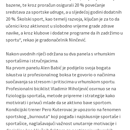
bazene, te kroz proračun osigurali 20 % povećanje
sredstava za sportske udruge, a u sljedećoj godini dodatnih
20 %. Školski sport, kao temelj razvoja, ključan je za to da
učenici kroz aktivnost u slobodno vrijeme grade zdrave
navike, a kroz klubove i dodatne programe da ih zadržimo u
sportu“, rekao je gradonačelnik Ninčević.
Nakon uvodnih riječi održana su dva panela s vrhunskim
sportašima i stručnjacima.
Na prvom panelu Alen Babić je podijelio svoja bogata
iskustva iz profesionalnog boksa te govorio o načinima
suočavanja sa stresom i pritiscima u vrhunskom sportu.
Profesionalni biciklist Vladimir Miholjević osvrnuo se na
fiziologiju sportaša, metode pripreme i strategije kako
motivirati i privući mlade da se aktivno bave sportom.
Kondicijski trener Pero Kuterovac je upozorio na fenomen
sportskog „burnouta“ koji pogađa i najiskusnije sportaše i
sportašice, naglašavajući važnost unutarnje motivacije i