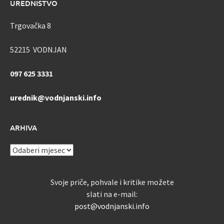
UREDNIŠTVO
Trgovačka 8
52215 VODNJAN
097 625 3331
urednik@vodnjanski.info
ARHIVA
ARHIVA
Svoje priče, pohvale i kritike možete
slati na e-mail:
post@vodnjanski.info