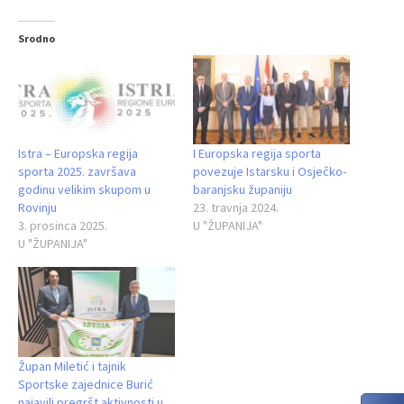
Srodno
Istra – Europska regija
I Europska regija sporta
sporta 2025. završava
povezuje Istarsku i Osječko-
godinu velikim skupom u
baranjsku županiju
Rovinju
23. travnja 2024.
3. prosinca 2025.
U "ŽUPANIJA"
U "ŽUPANIJA"
Župan Miletić i tajnik
Sportske zajednice Burić
najavili pregršt aktivnosti u