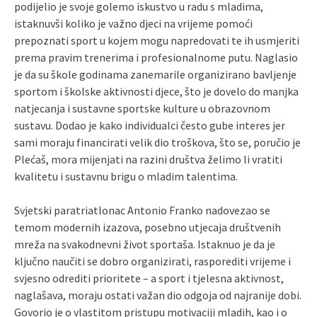
podijelio je svoje golemo iskustvo u radu s mladima,
istaknuvši koliko je važno djeci na vrijeme pomoći
prepoznati sport u kojem mogu napredovati te ih usmjeriti
prema pravim trenerima i profesionalnome putu. Naglasio
je da su škole godinama zanemarile organizirano bavljenje
sportom i školske aktivnosti djece, što je dovelo do manjka
natjecanja i sustavne sportske kulture u obrazovnom
sustavu. Dodao je kako individualci često gube interes jer
sami moraju financirati velik dio troškova, što se, poručio je
Plećaš, mora mijenjati na razini društva želimo li vratiti
kvalitetu i sustavnu brigu o mladim talentima.
Svjetski paratriatlonac Antonio Franko nadovezao se
temom modernih izazova, posebno utjecaja društvenih
mreža na svakodnevni život sportaša. Istaknuo je da je
ključno naučiti se dobro organizirati, rasporediti vrijeme i
svjesno odrediti prioritete – a sport i tjelesna aktivnost,
naglašava, moraju ostati važan dio odgoja od najranije dobi.
Govorio je o vlastitom pristupu motivaciji mladih, kao i o