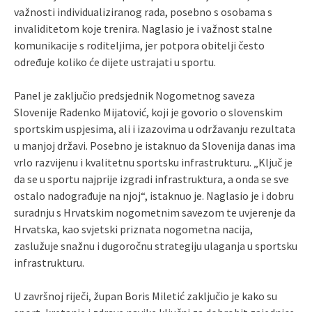
važnosti individualiziranog rada, posebno s osobama s
invaliditetom koje trenira. Naglasio je i važnost stalne
komunikacije s roditeljima, jer potpora obitelji često
određuje koliko će dijete ustrajati u sportu.
Panel je zaključio predsjednik Nogometnog saveza
Slovenije Radenko Mijatović, koji je govorio o slovenskim
sportskim uspjesima, ali i izazovima u održavanju rezultata
u manjoj državi. Posebno je istaknuo da Slovenija danas ima
vrlo razvijenu i kvalitetnu sportsku infrastrukturu. „Ključ je
da se u sportu najprije izgradi infrastruktura, a onda se sve
ostalo nadograđuje na njoj“, istaknuo je. Naglasio je i dobru
suradnju s Hrvatskim nogometnim savezom te uvjerenje da
Hrvatska, kao svjetski priznata nogometna nacija,
zaslužuje snažnu i dugoročnu strategiju ulaganja u sportsku
infrastrukturu.
U završnoj riječi, župan Boris Miletić zaključio je kako su