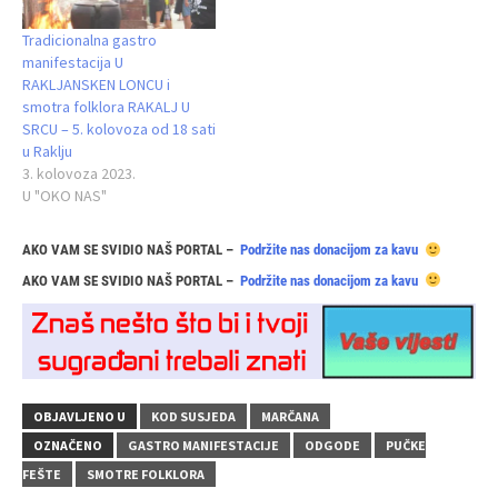
Tradicionalna gastro
manifestacija U
RAKLJANSKEN LONCU i
smotra folklora RAKALJ U
SRCU – 5. kolovoza od 18 sati
u Raklju
3. kolovoza 2023.
U "OKO NAS"
AKO VAM SE SVIDIO NAŠ PORTAL –
Podržite nas donacijom za kavu
AKO VAM SE SVIDIO NAŠ PORTAL –
Podržite nas donacijom za kavu
OBJAVLJENO U
KOD SUSJEDA
MARČANA
OZNAČENO
GASTRO MANIFESTACIJE
ODGODE
PUČKE
FEŠTE
SMOTRE FOLKLORA