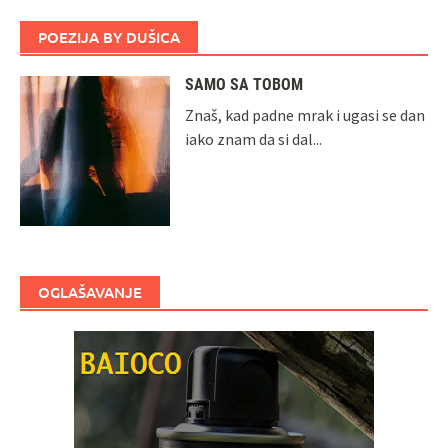
POEZIJA BY DUŠICA
SAMO SA TOBOM
Znaš, kad padne mrak i ugasi se dan
iako znam da si dal...
OGLAŠAVANJE