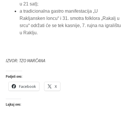
u 21 sat);
a tradicionalna gastro manifestacija „U
Rakljansken loncu“ i 31. smotra folklora „Rakalj u
srcu“ održati će se tek kasnije, 7. rujna na igralištu
u Raklju.
IZVOR: TZO MARČANA
Podjeli ovo:
Facebook
X
Lajkaj ovo: