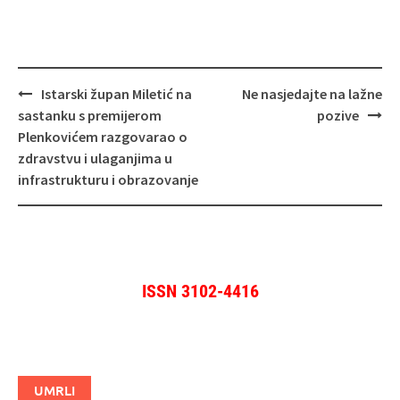
Navigacija
Istarski župan Miletić na
Ne nasjedajte na lažne
objava
sastanku s premijerom
pozive
Plenkovićem razgovarao o
zdravstvu i ulaganjima u
infrastrukturu i obrazovanje
ISSN 3102-4416
UMRLI