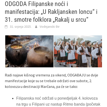
ODGODA Filipanske noći i
manifestacija: „U Rakljansken loncu“ i
31. smotre folklora „Rakalj u srcu“
31. srpnja 2025.
Vodnjanski Đir
Radi najave kišnog vremena za vikend, ODGAĐAJU se dvije
manifestacije koje su se trebale održati ove subote, 2.
kolovoza u destinaciji Marčana, pa će se tako:
Filipanska noć održati u ponedjeljak 4. kolovoza
na trgu u Filipani uz nastup Ritmo banda (početak