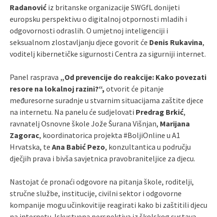
Radanović
iz britanske organizacije SWGfL donijeti
europsku perspektivu o digitalnoj otpornosti mladih i
odgovornosti odraslih. O umjetnoj inteligenciji i
seksualnom zlostavljanju djece govorit će
Denis Rukavina
,
voditelj kibernetičke sigurnosti Centra za sigurniji internet.
Panel rasprava
„Od prevencije do reakcije: Kako povezati
resore na lokalnoj razini?“,
otvorit će pitanje
međuresorne suradnje u stvarnim situacijama zaštite djece
na internetu. Na panelu će sudjelovati
Predrag Brkić
,
ravnatelj Osnovne škole Jože Šurana Višnjan,
Marijana
Zagorac
, koordinatorica projekta #BoljiOnline u A1
Hrvatska, te
Ana Babić Pezo
, konzultantica u području
dječjih prava i bivša savjetnica pravobraniteljice za djecu.
Nastojat će pronaći odgovore na pitanja škole, roditelji,
stručne službe, institucije, civilni sektor i odgovorne
kompanije mogu učinkovitije reagirati kako bi zaštitili djecu
na internetu. Iskustvena perspektiva iz školskog sustava,