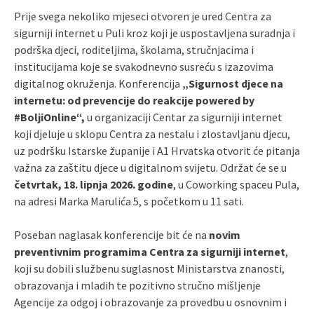
Prije svega nekoliko mjeseci otvoren je ured Centra za
sigurniji internet u Puli kroz koji je uspostavljena suradnja i
podrška djeci, roditeljima, školama, stručnjacima i
institucijama koje se svakodnevno susreću s izazovima
digitalnog okruženja. Konferencija
„Sigurnost djece na
internetu: od prevencije do reakcije powered by
#BoljiOnline“,
u organizaciji Centar za sigurniji internet
koji djeluje u sklopu Centra za nestalu i zlostavljanu djecu,
uz podršku Istarske županije i A1 Hrvatska otvorit će pitanja
važna za zaštitu djece u digitalnom svijetu. Održat će se u
četvrtak, 18. lipnja 2026. godine
, u Coworking spaceu Pula,
na adresi Marka Marulića 5, s početkom u 11 sati.
Poseban naglasak konferencije bit će na
novim
preventivnim programima Centra za sigurniji internet
,
koji su dobili službenu suglasnost Ministarstva znanosti,
obrazovanja i mladih te pozitivno stručno mišljenje
Agencije za odgoj i obrazovanje za provedbu u osnovnim i