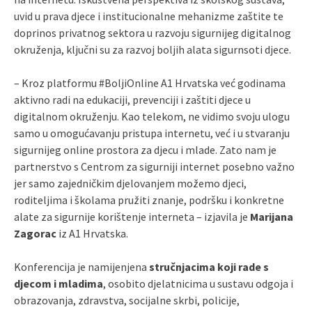
uvid u prava djece i institucionalne mehanizme zaštite te
doprinos privatnog sektora u razvoju sigurnijeg digitalnog
okruženja, ključni su za razvoj boljih alata sigurnsoti djece.
– Kroz platformu #BoljiOnline A1 Hrvatska već godinama
aktivno radi na edukaciji, prevenciji i zaštiti djece u
digitalnom okruženju. Kao telekom, ne vidimo svoju ulogu
samo u omogućavanju pristupa internetu, već i u stvaranju
sigurnijeg online prostora za djecu i mlade. Zato nam je
partnerstvo s Centrom za sigurniji internet posebno važno
jer samo zajedničkim djelovanjem možemo djeci,
roditeljima i školama pružiti znanje, podršku i konkretne
alate za sigurnije korištenje interneta – izjavila je
Marijana
Zagorac
iz A1 Hrvatska.
Konferencija je namijenjena
stručnjacima koji rade s
djecom i mladima
, osobito djelatnicima u sustavu odgoja i
obrazovanja, zdravstva, socijalne skrbi, policije,