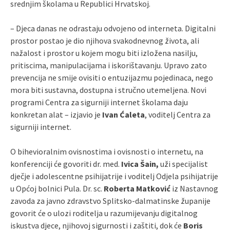
srednjim školama u Republici Hrvatskoj.
– Djeca danas ne odrastaju odvojeno od interneta. Digitalni
prostor postao je dio njihova svakodnevnog života, ali
nažalost i prostor u kojem mogu biti izložena nasilju,
pritiscima, manipulacijama i iskorištavanju. Upravo zato
prevencija ne smije ovisiti o entuzijazmu pojedinaca, nego
mora biti sustavna, dostupna i stručno utemeljena. Novi
programi Centra za sigurniji internet školama daju
konkretan alat – izjavio je
Ivan Ćaleta
, voditelj Centra za
sigurniji internet.
O bihevioralnim ovisnostima i ovisnosti o internetu, na
konferenciji će govoriti dr. med.
Ivica Šain,
uži specijalist
dječje i adolescentne psihijatrije i voditelj Odjela psihijatrije
u Općoj bolnici Pula. Dr. sc.
Roberta Matković
iz Nastavnog
zavoda za javno zdravstvo Splitsko-dalmatinske županije
govorit će o ulozi roditelja u razumijevanju digitalnog
iskustva djece, njihovoj sigurnosti i zaštiti, dok će
Boris