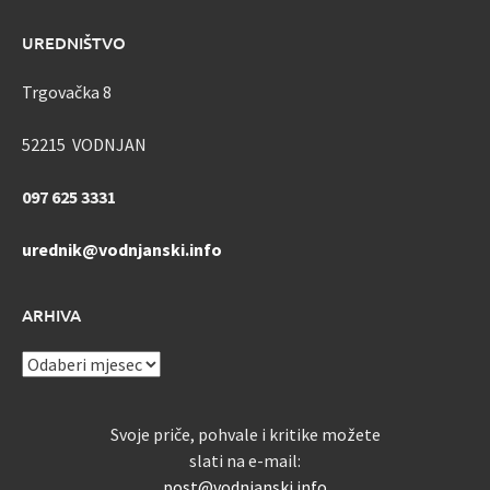
UREDNIŠTVO
Trgovačka 8
52215 VODNJAN
097 625 3331
urednik@vodnjanski.info
ARHIVA
ARHIVA
Svoje priče, pohvale i kritike možete
slati na e-mail:
post@vodnjanski.info