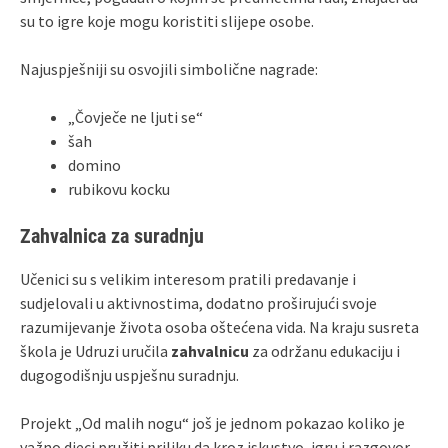
su to igre koje mogu koristiti slijepe osobe.
Najuspješniji su osvojili simbolične nagrade:
„Čovječe ne ljuti se“
šah
domino
rubikovu kocku
Zahvalnica za suradnju
Učenici su s velikim interesom pratili predavanje i
sudjelovali u aktivnostima, dodatno proširujući svoje
razumijevanje života osoba oštećena vida. Na kraju susreta
škola je Udruzi uručila
zahvalnicu
za održanu edukaciju i
dugogodišnju uspješnu suradnju.
Projekt „Od malih nogu“ još je jednom pokazao koliko je
važno djeci pružiti priliku da kroz iskustvo, igru i razgovor