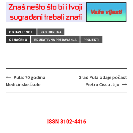
OBJAVLJENO U
RAD UDRUGA
OZNAČENO
EDUKATIVNA PREDAVANJA
PROJEKTI
Navigacija
Pula: 70 godina
Grad Pula odaje počast
objava
Medicinske škole
Pietru Ciscuttiju
ISSN 3102-4416