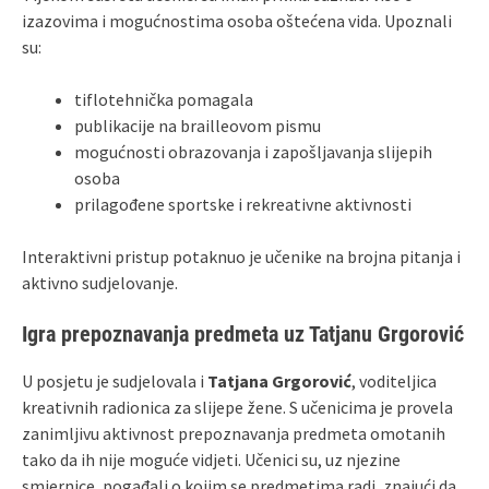
izazovima i mogućnostima osoba oštećena vida. Upoznali
su:
tiflotehnička pomagala
publikacije na brailleovom pismu
mogućnosti obrazovanja i zapošljavanja slijepih
osoba
prilagođene sportske i rekreativne aktivnosti
Interaktivni pristup potaknuo je učenike na brojna pitanja i
aktivno sudjelovanje.
Igra prepoznavanja predmeta uz Tatjanu Grgorović
U posjetu je sudjelovala i
Tatjana Grgorović
, voditeljica
kreativnih radionica za slijepe žene. S učenicima je provela
zanimljivu aktivnost prepoznavanja predmeta omotanih
tako da ih nije moguće vidjeti. Učenici su, uz njezine
smjernice, pogađali o kojim se predmetima radi, znajući da