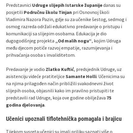
Predstavnici
Udruge slijepih Istarske županije
danas su
posjetili
Područnu školu Tinjan
pri Osnovnoj školi
Vladimira Nazora Pazin, gdje su za učenike šestog, sedmog i
osmog razreda održali edukativno predavanje o pristupu i
komunikaciji sa slijepim osobama. Edukacija je dio
dugogodišnjeg projekta
„Od malih nogu“
, kojim Udruga
među djecom potiče razvoj empatije, razumijevanja i
prihvaćanja osoba s invaliditetom.
Predavanje je vodio
Zlatko Kuftić
, predsjednik Udruge, uz
asistenciju videće pratiteljice
Samante Holli
. Učenicima su
na njima prilagođen način približili svakodnevni život
slijepih osoba, objasnili kako im pravilno pristupiti te
predstavili rad Udruge, koja ove godine obilježava
75
godina djelovanja
.
Učenici upoznali tiflotehnička pomagala i brajicu
Tijekom susreta učenici su imali priliku saznati više o