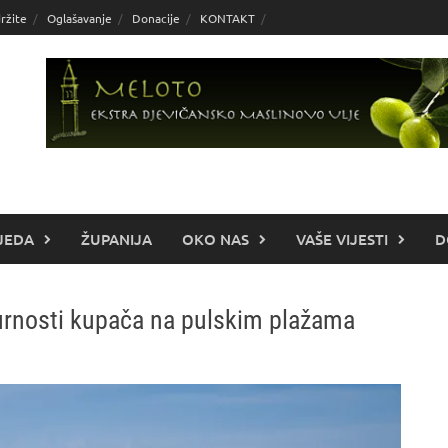
ržite
Oglašavanje
Donacije
KONTAKT
JEDA
ŽUPANIJA
OKO NAS
VAŠE VIJESTI
D
gurnosti kupača na pulskim plažama