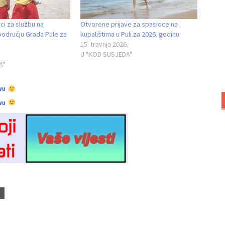
ci za službu na
Otvorene prijave za spasioce na
području Grada Pule za
kupalištima u Puli za 2026. godinu
15. travnja 2026.
U "KOD SUSJEDA"
A"
vu
vu