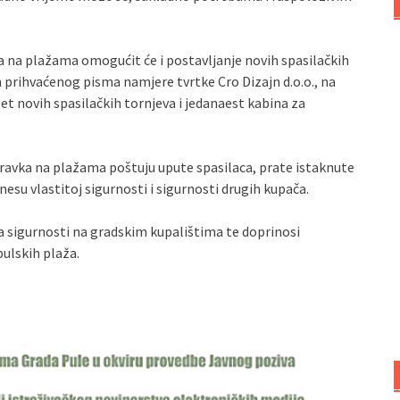
a na plažama omogućit će i postavljanje novih spasilačkih
 prihvaćenog pisma namjere tvrtke Cro Dizajn d.o.o., na
et novih spasilačkih tornjeva i jedanaest kabina za
oravka na plažama poštuju upute spasilaca, prate istaknute
u vlastitoj sigurnosti i sigurnosti drugih kupača.
va sigurnosti na gradskim kupalištima te doprinosi
pulskih plaža.