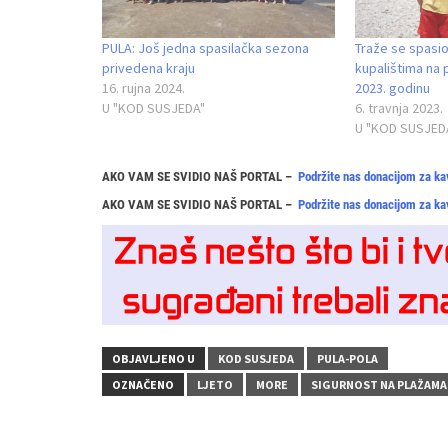
PULA: Još jedna spasilačka sezona
Traže se spasio
privedena kraju
kupalištima na 
16. rujna 2024.
2023. godinu
U "KOD SUSJEDA"
6. travnja 2023.
U "KOD SUSJED
AKO VAM SE SVIDIO NAŠ PORTAL –
Podržite nas donacijom za ka
AKO VAM SE SVIDIO NAŠ PORTAL –
Podržite nas donacijom za ka
OBJAVLJENO U
KOD SUSJEDA
PULA-POLA
OZNAČENO
LJETO
MORE
SIGURNOST NA PLAŽAMA