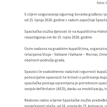
foto: 
S ciljem osiguravanja sigurnog boravka građana i p
od 15. lipnja 2026. godine s radom započinje Spasi
Spasilačka služba djelovat će na kupalištima Hidrob
raspolaganju sve do 15. rujna 2026. godine.
Osim nadzora na gradskim kupalištima, organizira
relacijama Stoja – Valkane i Valkane – Mornar, čim
obalnom području grada.
Spasioci će svakodnevno nadzirati sigurnost kupač
potencijalne opasnosti te brinuti o poštivanju kup
spasilačka postaja opremljena je potrebnom spas
vanjski defibrilator (AED), dasku za imobilizaciju, 
Redovno radno vrijeme Spasilačke službe predviđeno
posjećenosti plaža, od 16. srpnja do 15. kolovoza,