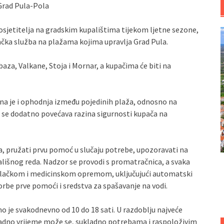
Grad Pula-Pola
osjetitelja na gradskim kupalištima tijekom ljetne sezone,
lačka služba na plažama kojima upravlja Grad Pula.
aza, Valkane, Stoja i Mornar, a kupačima će biti na
na je i ophodnja između pojedinih plaža, odnosno na
e se dodatno povećava razina sigurnosti kupača na
a, pružati prvu pomoć u slučaju potrebe, upozoravati na
ališnog reda. Nadzor se provodi s promatračnica, a svaka
ilačkom i medicinskom opremom, uključujući automatski
torbe prve pomoći i sredstva za spašavanje na vodi.
 je svakodnevno od 10 do 18 sati. U razdoblju najveće
 radno vrijeme može se, sukladno potrebama i raspoloživim