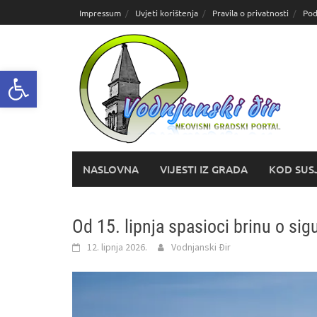
Skoči
Impressum
Uvjeti korištenja
Pravila o privatnosti
Pod
do
sadržaja
Open toolbar
NASLOVNA
VIJESTI IZ GRADA
KOD SUS
Od 15. lipnja spasioci brinu o si
12. lipnja 2026.
Vodnjanski Đir