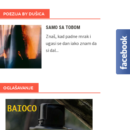
POEZIJA BY DUŠICA
SAMO SA TOBOM
Znaš, kad padne mrak i
ugasi se dan iako znam da
si dal...
OGLAŠAVANJE