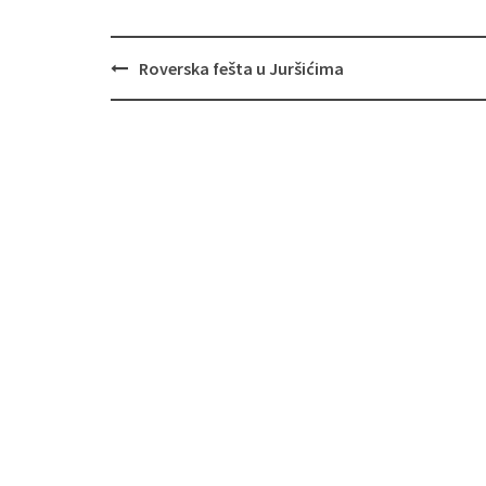
Navigacija
Roverska fešta u Juršićima
objava