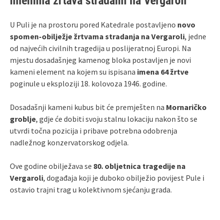
imenima žrtava stradalih na Vergaroli
U Puli je na prostoru pored Katedrale postavljeno
novo
spomen‑obilježje žrtvama stradanja na Vergaroli
, jedne
od najvećih civilnih tragedija u poslijeratnoj Europi. Na
mjestu dosadašnjeg kamenog bloka postavljen je novi
kameni element na kojem su ispisana
imena 64 žrtve
poginule u eksploziji 18. kolovoza 1946. godine.
Dosadašnji kameni kubus bit će premješten na
Mornaričko
groblje
, gdje će dobiti svoju stalnu lokaciju nakon što se
utvrdi točna pozicija i pribave potrebna odobrenja
nadležnog konzervatorskog odjela.
Ove godine obilježava se
80. obljetnica tragedije na
Vergaroli
, događaja koji je duboko obilježio povijest Pule i
ostavio trajni trag u kolektivnom sjećanju grada.