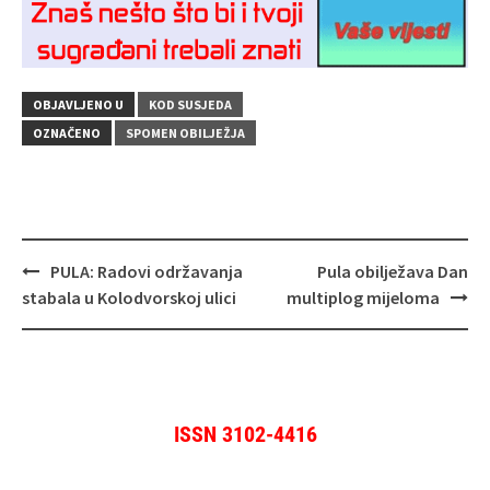
OBJAVLJENO U
KOD SUSJEDA
OZNAČENO
SPOMEN OBILJEŽJA
Navigacija
PULA: Radovi održavanja
Pula obilježava Dan
objava
stabala u Kolodvorskoj ulici
multiplog mijeloma
ISSN 3102-4416