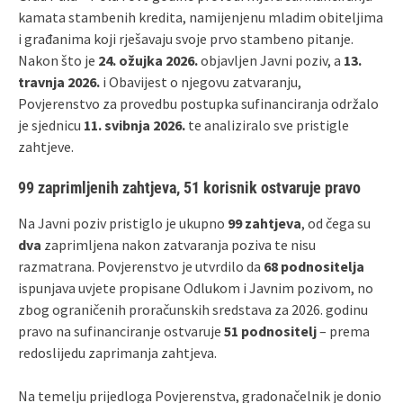
kamata stambenih kredita, namijenjenu mladim obiteljima
i građanima koji rješavaju svoje prvo stambeno pitanje.
Nakon što je
24. ožujka 2026.
objavljen Javni poziv, a
13.
travnja 2026.
i Obavijest o njegovu zatvaranju,
Povjerenstvo za provedbu postupka sufinanciranja održalo
je sjednicu
11. svibnja 2026.
te analiziralo sve pristigle
zahtjeve.
99 zaprimljenih zahtjeva, 51 korisnik ostvaruje pravo
Na Javni poziv pristiglo je ukupno
99 zahtjeva
, od čega su
dva
zaprimljena nakon zatvaranja poziva te nisu
razmatrana. Povjerenstvo je utvrdilo da
68 podnositelja
ispunjava uvjete propisane Odlukom i Javnim pozivom, no
zbog ograničenih proračunskih sredstava za 2026. godinu
pravo na sufinanciranje ostvaruje
51 podnositelj
– prema
redoslijedu zaprimanja zahtjeva.
Na temelju prijedloga Povjerenstva, gradonačelnik je donio