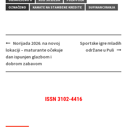
OZNAČENO
KAMATE NA STAMBENE KREDITE
SUFINANCIRANJA
Navigacija
Norijada 2026. na novoj
Sportske igre mladih
objava
lokaciji – maturante očekuje
održane u Puli
dan ispunjen glazbom i
dobrom zabavom
ISSN 3102-4416