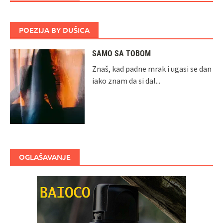
POEZIJA BY DUŠICA
SAMO SA TOBOM
Znaš, kad padne mrak i ugasi se dan
iako znam da si dal...
OGLAŠAVANJE