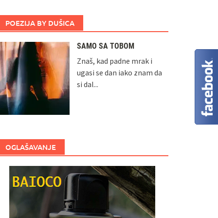
POEZIJA BY DUŠICA
SAMO SA TOBOM
Znaš, kad padne mrak i
ugasi se dan iako znam da
si dal...
OGLAŠAVANJE