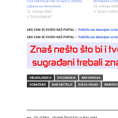
Ova subota je Dan za sport, obitelj i
Biciklijada u Pa
zabavu na otvorenom
20. svibnja 2018
21. svibnja 2026.
U "sport i rekre
U "DOGAĐANJA"
AKO VAM SE SVIDIO NAŠ PORTAL –
Podržite nas donacijom za ka
AKO VAM SE SVIDIO NAŠ PORTAL –
Podržite nas donacijom za ka
OBJAVLJENO U
DOGAĐANJA
RAD UDRUGA
OZNAČENO
DAN OBITELJI
DJECA I MLADI
MANIFES
Navigacija
IZLOŽBA „IZVOR ŽIVOTA“ U BALAMA