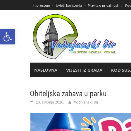
Skoči
Impressum
Uvjeti korištenja
Pravila o privatnosti
Pod
do
sadržaja
Open toolbar
NASLOVNA
VIJESTI IZ GRADA
KOD SUS
Obiteljska zabava u parku
13. svibnja 2026.
Vodnjanski Đir