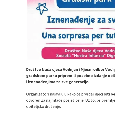
Društvo Naša djeca Vodnjan i Mjesni odbor Vodn
gradskom parku pripremili posebno izdanje obi
i iznenađenjima za sve generacije.
Organizatori najavljuju kako će prvi dar djeci biti
be
otvoren za najmlađe posjetitelje. Uz to, pripremljen
obiteljsko druženje.