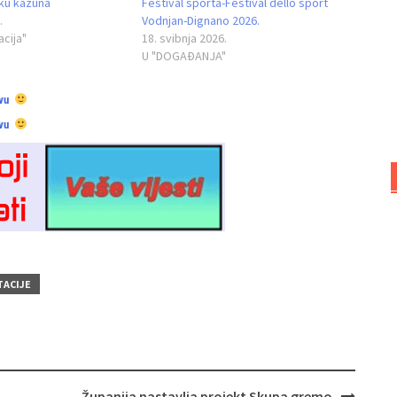
rku kažuna
Festival sporta-Festival dello sport
.
Vodnjan-Dignano 2026.
acija"
18. svibnja 2026.
U "DOGAĐANJA"
vu
vu
TACIJE
Županija nastavlja projekt Skupa gremo