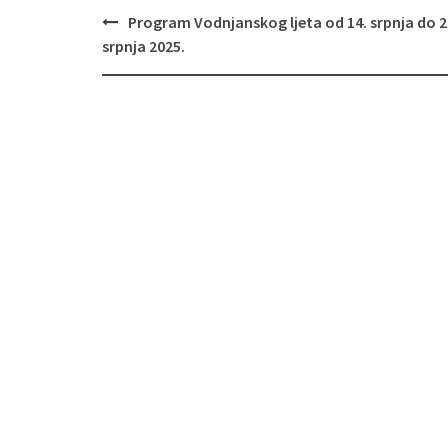
Navigacija
Program Vodnjanskog ljeta od 14. srpnja do 2
objava
srpnja 2025.