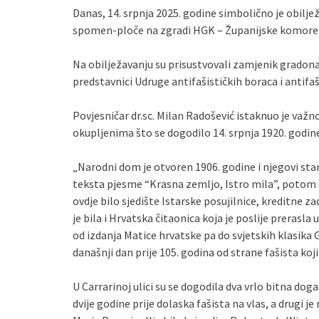
Danas, 14. srpnja 2025. godine simbolično je obilj
spomen-ploče na zgradi HGK – Županijske komore u P
Na obilježavanju su prisustvovali zamjenik gradonač
predstavnici Udruge antifašističkih boraca i antifaš
Povjesničar dr.sc. Milan Radošević istaknuo je važn
okupljenima što se dogodilo 14. srpnja 1920. godin
„Narodni dom je otvoren 1906. godine i njegovi stana
teksta pjesme “Krasna zemljo, Istro mila”, potom o
ovdje bilo sjedište Istarske posujilnice, kreditne 
je bila i Hrvatska čitaonica koja je poslije prerasla
od izdanja Matice hrvatske pa do svjetskih klasika Go
današnji dan prije 105. godina od strane fašista koji
U Carrarinoj ulici su se dogodila dva vrlo bitna događ
dvije godine prije dolaska fašista na vlas, a drugi 