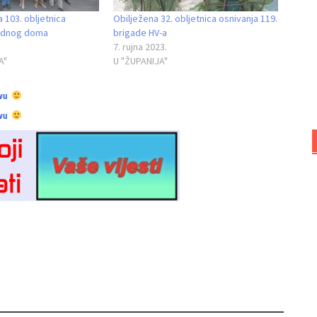
a 103. obljetnica
Obilježena 32. obljetnica osnivanja 119.
rodnog doma
brigade HV-a
7. rujna 2023.
A"
U "ŽUPANIJA"
vu
vu