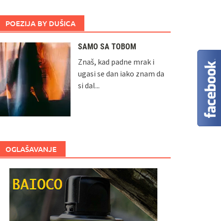
POEZIJA BY DUŠICA
SAMO SA TOBOM
Znaš, kad padne mrak i
ugasi se dan iako znam da
si dal...
OGLAŠAVANJE