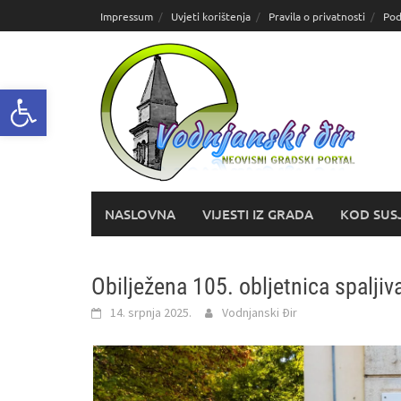
Skoči
Impressum
Uvjeti korištenja
Pravila o privatnosti
Pod
do
sadržaja
Open toolbar
NASLOVNA
VIJESTI IZ GRADA
KOD SUS
Obilježena 105. obljetnica spalji
14. srpnja 2025.
Vodnjanski Đir