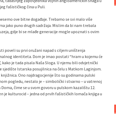
ona, tadašnjeg zapovjednika vojnih angloameričkih snaga u
eg fašističkog čina u Puli.
nesemo ove bitne događaje. Trebamo se svi malo više
 ima jako puno drugih sadržaja. Mislim da bi nam trebala
zeja, gdje bi se mlađe generacije mogle upoznati s ovim
sti poveli su prvi oružani napad s ciljem uništenja
onalnog identiteta. Dom je imao postati “hram u kojemu će
”, kako je tada pisala Naša Sloga. U njemu bili odvjetnički
je sjedište Istarska posujilnica na čelu s Matkom Laginjom.
ka knjižnica. Ono najdragocjenije što su godinama pulski
om pogledu, nestalo je – simbolički i stvarno – u vatrenoj
em Doma, čime se u svom govoru u pulskom kazalištu 12.
n je kulturocid – jedna od prvih fašističkih lomača knjiga u