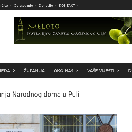
ržite
Oglašavanje
Donacije
KONTAKT
JEDA
ŽUPANIJA
OKO NAS
VAŠE VIJESTI
D
vanja Narodnog doma u Puli