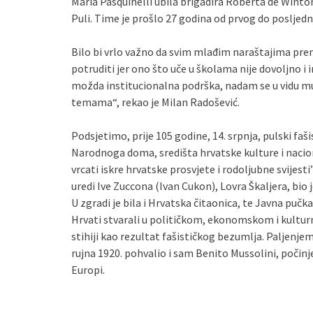
Maria Pasquinelli ubila brigadira Roberta de Wint
Puli. Time je prošlo 27 godina od prvog do posljednj
Bilo bi vrlo važno da svim mlađim naraštajima pre
potruditi jer ono što uče u školama nije dovoljno i
možda institucionalna podrška, nadam se u vidu mu
temama“, rekao je Milan Radošević.
Podsjetimo, prije 105 godine, 14. srpnja, pulski faši
Narodnoga doma, središta hrvatske kulture i naci
vrcati iskre hrvatske prosvjete i rodoljubne svijesti
uredi Ive Zuccona (Ivan Cukon), Lovra Škaljera, bio 
U zgradi je bila i Hrvatska čitaonica, te Javna puč
Hrvati stvarali u političkom, ekonomskom i kulturn
stihiji kao rezultat fašističkog bezumlja. Paljenj
rujna 1920. pohvalio i sam Benito Mussolini, počinje
Europi.