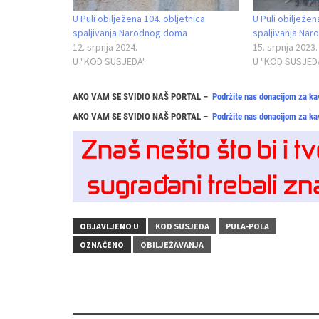
U Puli obilježena 104. obljetnica
U Puli obilježen
spaljivanja Narodnog doma
spaljivanja Na
12. srpnja 2024.
15. srpnja 2023.
U "KOD SUSJEDA"
U "KOD SUSJED
AKO VAM SE SVIDIO NAŠ PORTAL –
Podržite nas donacijom za ka
AKO VAM SE SVIDIO NAŠ PORTAL –
Podržite nas donacijom za ka
OBJAVLJENO U
KOD SUSJEDA
PULA-POLA
OZNAČENO
OBILJEŽAVANJA