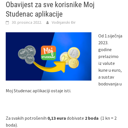
Obavijest za sve korisnike Moj
Studenac aplikacije
30. prosinca 2022.
Vodnjanski Đir
Od 1.siječnja
2023.
godine
prelazimo
iz valute
kune u euro,
a sustav
bodovanja u
Moj Studenac aplikaciji ostaje isti.
Za svakih potrošenih
0,13
eura
dobivate
2 boda
(1 kn = 2
boda).