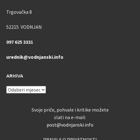
Trgovačka 8
52215 VODNJAN
097 625 3331
urednik@vodnjanski.info
ARHIVA
ARHIVA
Svoje priče, pohvale i kritike možete
slati na e-mail:
post@vodnjanski.info
PRAVILA O PRIVATNOSTI