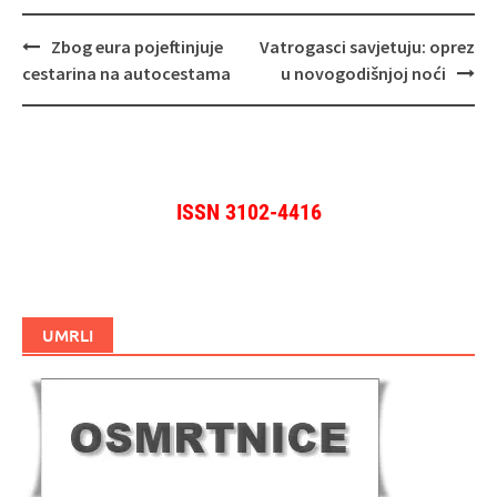
Navigacija
Zbog eura pojeftinjuje
Vatrogasci savjetuju: oprez
objava
cestarina na autocestama
u novogodišnjoj noći
ISSN 3102-4416
UMRLI