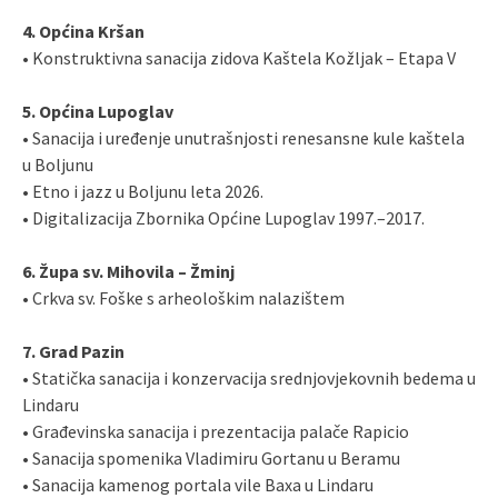
4. Općina Kršan
• Konstruktivna sanacija zidova Kaštela Kožljak – Etapa V
5. Općina Lupoglav
• Sanacija i uređenje unutrašnjosti renesansne kule kaštela
u Boljunu
• Etno i jazz u Boljunu leta 2026.
• Digitalizacija Zbornika Općine Lupoglav 1997.–2017.
6. Župa sv. Mihovila – Žminj
• Crkva sv. Foške s arheološkim nalazištem
7. Grad Pazin
• Statička sanacija i konzervacija srednjovjekovnih bedema u
Lindaru
• Građevinska sanacija i prezentacija palače Rapicio
• Sanacija spomenika Vladimiru Gortanu u Beramu
• Sanacija kamenog portala vile Baxa u Lindaru