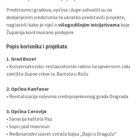
Predstavnici gradova, općina i župe zahvalili su na
dodijeljenim sredstvima te ukratko predstavili projekte,
naglasivši kako je riječ o
višegodišnjim inicijativama
koje
Županija kontinuirano podupire.
Popis korisnika i projekata
1. Grad Buzet
• Konzervatorsko-restauratorski radovi na sjevernom zidu
svetišta župne crkve sv. Bartola u Roču
2. Općina Kanfanar
• Revitalizacija ruševina srednjovjekovnog grada Dvigrada
3. Općina Cerovlje
• Sanacija kaštela Paz
• Supci pud mavricun
• Međunarodni susret svirača bajsa „Bajsi u Draguću“