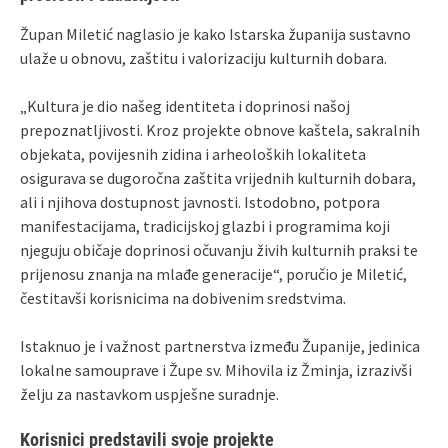
Župan Miletić naglasio je kako Istarska županija sustavno
ulaže u obnovu, zaštitu i valorizaciju kulturnih dobara.
„Kultura je dio našeg identiteta i doprinosi našoj
prepoznatljivosti. Kroz projekte obnove kaštela, sakralnih
objekata, povijesnih zidina i arheoloških lokaliteta
osigurava se dugoročna zaštita vrijednih kulturnih dobara,
ali i njihova dostupnost javnosti. Istodobno, potpora
manifestacijama, tradicijskoj glazbi i programima koji
njeguju običaje doprinosi očuvanju živih kulturnih praksi te
prijenosu znanja na mlađe generacije“, poručio je Miletić,
čestitavši korisnicima na dobivenim sredstvima.
Istaknuo je i važnost partnerstva između Županije, jedinica
lokalne samouprave i Župe sv. Mihovila iz Žminja, izrazivši
želju za nastavkom uspješne suradnje.
Korisnici predstavili svoje projekte