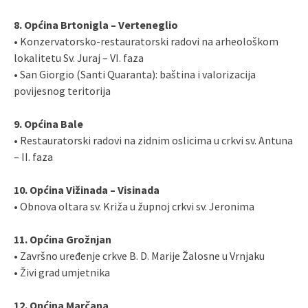
8. Općina Brtonigla – Verteneglio
• Konzervatorsko-restauratorski radovi na arheološkom
lokalitetu Sv. Juraj – VI. faza
• San Giorgio (Santi Quaranta): baština i valorizacija
povijesnog teritorija
9. Općina Bale
• Restauratorski radovi na zidnim oslicima u crkvi sv. Antuna
– II. faza
10. Općina Vižinada – Visinada
• Obnova oltara sv. Križa u župnoj crkvi sv. Jeronima
11. Općina Grožnjan
• Završno uređenje crkve B. D. Marije Žalosne u Vrnjaku
• Živi grad umjetnika
12. Općina Marčana