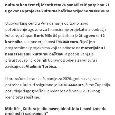
Kultura kao temelj identiteta: Župan Miletić potpisao 21
ugovor za projekte kulturne baštine vrijedne 98.060 eura
U Coworking centru Pula danas je održano novo
potpisivanje ugovora za financiranje projekata iz područja
kulture, a župan
Boris Miletić
potpisao je
21 ugovor
s
12
korisnika
, ukupne vrijednosti
98.060 eura
. Riječ je o
programima i projektima koji se odnose na
materijalnu i
nematerijalnu kulturnu baštinu
, a potpisivanju je
prisustvovao i pročelnik Upravnog odjela za kulturu i
zavičajnost
Vladimir Torbica
.
U proračunu Istarske županije za 2026. godinu za javne
potrebe u kulturi osigurano je
1.078.444 eura
, čime Županija
potvrđuje dugogodišnju predanost očuvanju kulturnog
identiteta i baštine.
Miletić: „Kultura je dio našeg identiteta i most između
prošlosti i sadašnjosti“