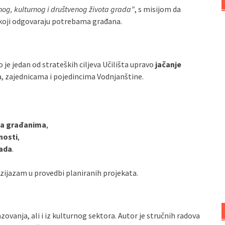
nog, kulturnog i društvenog života grada”
, s misijom da
e koji odgovaraju potrebama građana.
o je jedan od strateških ciljeva Učilišta upravo
jačanje
, zajednicama i pojedincima Vodnjanštine.
ma građanima
,
nosti
,
ada
.
uzijazam u provedbi planiranih projekata.
ovanja, ali i iz kulturnog sektora. Autor je stručnih radova