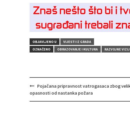
OBJAVLJENO U
VIJESTI IZ GRADA
OZNAČENO
OBRAZOVANJE I KULTURA
RAZVOJNE VIZIJ
Navigacija
Pojačana pripravnost vatrogasaca zbog veli
objava
opasnosti od nastanka požara