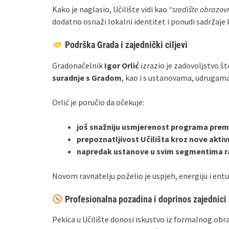
Kako je naglasio, Učilište vidi kao
“središte obrazov
dodatno osnaži lokalni identitet i ponudi sadržaj
Podrška Grada i zajednički ciljevi
Gradonačelnik
Igor Orlić
izrazio je zadovoljstvo št
suradnje s Gradom
, kao i s ustanovama, udrugama
Orlić je poručio da očekuje:
još snažniju usmjerenost programa pre
prepoznatljivost Učilišta kroz nove aktiv
napredak ustanove u svim segmentima r
Novom ravnatelju poželio je uspjeh, energiju i ent
Profesionalna pozadina i doprinos zajednici
Pekica u Učilište donosi iskustvo iz formalnog obraz