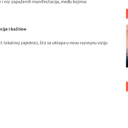
je i niz zapaženih manifestacija, među kojima:
cije i baštine
lokalnoj zajednici, što se uklapa u novu razvojnu viziju