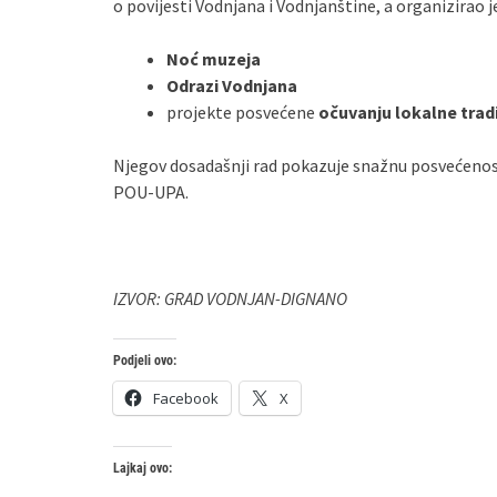
o povijesti Vodnjana i Vodnjanštine, a organizirao 
Noć muzeja
Odrazi Vodnjana
projekte posvećene
očuvanju lokalne tradi
Njegov dosadašnji rad pokazuje snažnu posvećenost 
POU‑UPA.
IZVOR: GRAD VODNJAN-DIGNANO
Podjeli ovo:
Facebook
X
Lajkaj ovo: