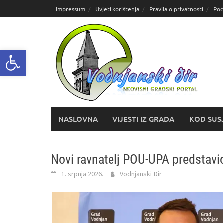
Skoči
Impressum
Uvjeti korištenja
Pravila o privatnosti
Pod
do
sadržaja
Open toolbar
NASLOVNA
VIJESTI IZ GRADA
KOD SUS
Novi ravnatelj POU‑UPA predstavi
1. srpnja 2026.
Vodnjanski Đir