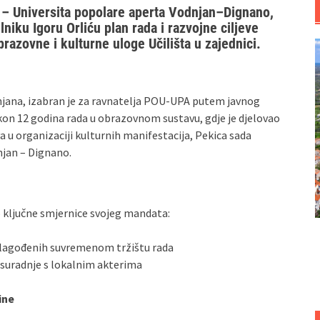
a – Universita popolare aperta Vodnjan–Dignano,
niku Igoru Orliću plan rada i razvojne ciljeve
razovne i kulturne uloge Učilišta u zajednici.
njana, izabran je za ravnatelja POU‑UPA putem javnog
on 12 godina rada u obrazovnom sustavu, gdje je djelovao
va u organizaciji kulturnih manifestacija, Pekica sada
njan – Dignano.
 ključne smjernice svojeg mandata:
lagođenih suvremenom tržištu rada
e suradnje s lokalnim akterima
ine