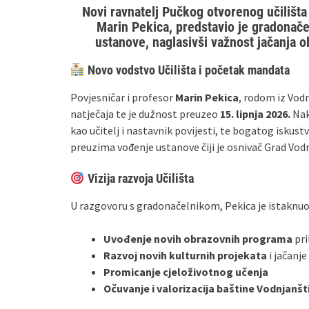
Novi ravnatelj Pučkog otvorenog učilišt
Marin Pekica, predstavio je gradonačel
ustanove, naglasivši važnost jačanja ob
Novo vodstvo Učilišta i početak mandata
Povjesničar i profesor
Marin Pekica
, rodom iz Vod
natječaja te je dužnost preuzeo
15. lipnja 2026.
Nak
kao učitelj i nastavnik povijesti, te bogatog iskust
preuzima vođenje ustanove čiji je osnivač Grad Vod
Vizija razvoja Učilišta
U razgovoru s gradonačelnikom, Pekica je istaknuo
Uvođenje novih obrazovnih programa
pri
Razvoj novih kulturnih projekata
i jačanj
Promicanje cjeloživotnog učenja
Očuvanje i valorizacija baštine Vodnjanšt