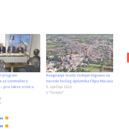
vi program
Reagiranje Grada Vodnjan-Dignano na
a za sommeliera
navode bivšeg djelatnika Filipa Macana
 – prvi takve vrste u
5. siječnja 2022.
U "Ostalo"
9.
"
vu
vu