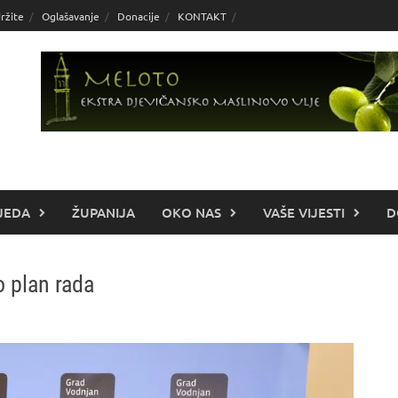
ržite
Oglašavanje
Donacije
KONTAKT
JEDA
ŽUPANIJA
OKO NAS
VAŠE VIJESTI
D
o plan rada