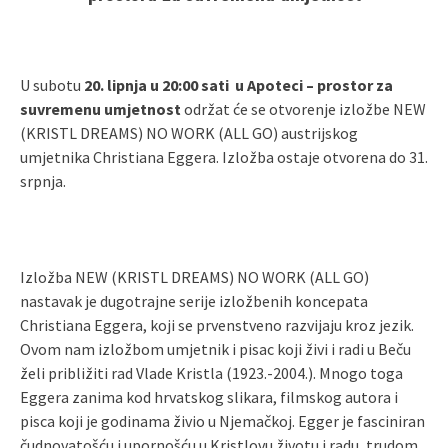
U subotu
20. lipnja u 20:00 sati
u Apoteci – prostor za
suvremenu umjetnost
održat će se otvorenje izložbe NEW
(KRISTL DREAMS) NO WORK (ALL GO) austrijskog
umjetnika Christiana Eggera. Izložba ostaje otvorena do 31.
srpnja.
Izložba NEW (KRISTL DREAMS) NO WORK (ALL GO)
nastavak je dugotrajne serije izložbenih koncepata
Christiana Eggera, koji se prvenstveno razvijaju kroz jezik.
Ovom nam izložbom umjetnik i pisac koji živi i radi u Beču
želi približiti rad Vlade Kristla (1923.-2004.). Mnogo toga
Eggera zanima kod hrvatskog slikara, filmskog autora i
pisca koji je godinama živio u Njemačkoj. Egger je fasciniran
čudnovatošću i upornošću u Kristlovu životu i radu, trudom,