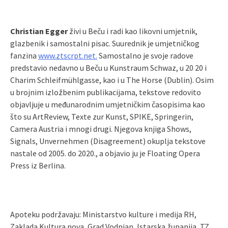
Christian Egger
živi u Beču i radi kao likovni umjetnik,
glazbenik i samostalni pisac. Suurednik je umjetničkog
fanzina
www.ztscrpt.net.
Samostalno je svoje radove
predstavio nedavno u Beču u Kunstraum Schwaz, u 20 20 i
Charim Schleifmühlgasse, kao i u The Horse (Dublin). Osim
u brojnim izložbenim publikacijama, tekstove redovito
objavljuje u međunarodnim umjetničkim časopisima kao
što su ArtReview, Texte zur Kunst, SPIKE, Springerin,
Camera Austria i mnogi drugi. Njegova knjiga Shows,
Signals, Unvernehmen (Disagreement) okuplja tekstove
nastale od 2005. do 2020., a objavio ju je Floating Opera
Press iz Berlina.
Apoteku podržavaju: Ministarstvo kulture i medija RH,
Zaklada Kultura nova, Grad Vodnjan, Istarska županija, TZ