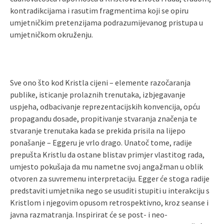
kontradikcijama i rasutim fragmentima koji se opiru
umjetničkim pretenzijama podrazumijevanog pristupa u
umjetničkom okruženju.
Sve ono što kod Kristla cijeni – elemente razočaranja
publike, isticanje prolaznih trenutaka, izbjegavanje
uspjeha, odbacivanje reprezentacijskih konvencija, opću
propagandu dosade, propitivanje stvaranja značenja te
stvaranje trenutaka kada se prekida prisila na lijepo
ponašanje – Eggeru je vrlo drago. Unatoč tome, radije
prepušta Kristlu da ostane blistav primjer vlastitog rada,
umjesto pokušaja da mu nametne svoj angažman u oblik
otvoren za suvremenu interpretaciju. Egger će stoga radije
predstaviti umjetnika nego se usuditi stupiti u interakciju s
Kristlom i njegovim opusom retrospektivno, kroz seanse i
javna razmatranja. Inspirirat će se post- i neo-