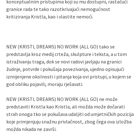
konceptualnim pristupima koji su mu dostupni, rastačući
granice rada te tako razotkrivajući nemogućnost
kritiziranja Kristla, kao i vlastite nemoći.
NEW (KRISTL DREAMS) NO WORK (ALL GO) tako se
predstavlja kroz medij crteža, skulpture i teksta, a u tom
istraživanju traga, dok se novi radovi javljaju na granici
žudnje, potvrde i pokušaja povezivanja, ujedno opisujući
izmijenjene okolnosti i pitanja koja ovi pristupi, u kojem se
god obliku pojavili, moraju rješavati.
NEW (KRISTL DREAMS) NO WORK (ALL GO) ne može
predstaviti Kristla kao Kristla, ali možda može dočarati
strah onoga tko se pokušava udaljiti od umjetničkih pozicija
koje primjenjuju snažnu privlačnost, zbog čega ova izložba
možda nikada ne završi.