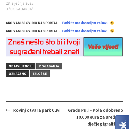
28. siječnja 2025.
U "DOGAĐANJA"
AKO VAM SE SVIDIO NAŠ PORTAL –
Podržite nas donacijom za kavu
AKO VAM SE SVIDIO NAŠ PORTAL –
Podržite nas donacijom za kavu
OBJAVLJENO U
DOGAĐANJA
OZNAČENO
IZLOŽBE
Navigacija
Rovinj otvara park Cuvi
Gradu Puli – Pola odobreno
objava
10.000 eura za uređenje
dječjeg igrališta u