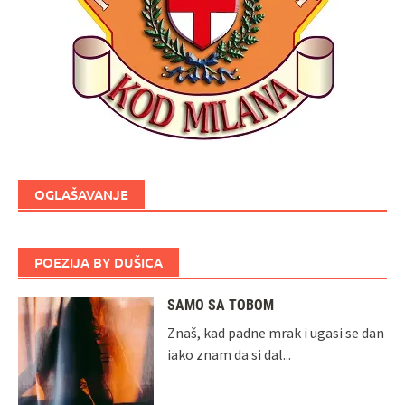
OGLAŠAVANJE
POEZIJA BY DUŠICA
SAMO SA TOBOM
Znaš, kad padne mrak i ugasi se dan
iako znam da si dal...