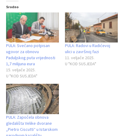
Srodno
PULA: Svečano potpisan
PULA: Radovi u Radićevoj
ugovor za obnovu
ulici u završnoj fazi
Paduljskog puta vrijednosti
11. veljače 2025.
1,7 milijuna eura
U "KOD SUSJEDA"
15. veljače 2025.
U "KOD SUSJEDA"
PULA: Započela obnova
gledališta Velike dvorane
„Pietro Ciscutti“ u Istarskom
narodnom kazalištu