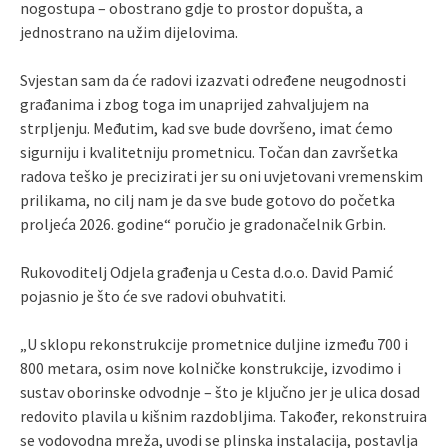
nogostupa – obostrano gdje to prostor dopušta, a
jednostrano na užim dijelovima.
Svjestan sam da će radovi izazvati određene neugodnosti
građanima i zbog toga im unaprijed zahvaljujem na
strpljenju. Međutim, kad sve bude dovršeno, imat ćemo
sigurniju i kvalitetniju prometnicu. Točan dan završetka
radova teško je precizirati jer su oni uvjetovani vremenskim
prilikama, no cilj nam je da sve bude gotovo do početka
proljeća 2026. godine“ poručio je gradonačelnik Grbin.
Rukovoditelj Odjela građenja u Cesta d.o.o. David Pamić
pojasnio je što će sve radovi obuhvatiti.
„U sklopu rekonstrukcije prometnice duljine između 700 i
800 metara, osim nove kolničke konstrukcije, izvodimo i
sustav oborinske odvodnje – što je ključno jer je ulica dosad
redovito plavila u kišnim razdobljima. Također, rekonstruira
se vodovodna mreža, uvodi se plinska instalacija, postavlja