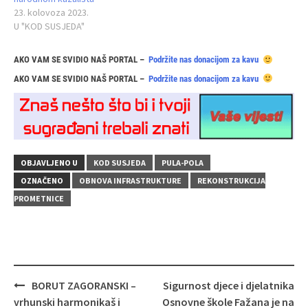
23. kolovoza 2023.
U "KOD SUSJEDA"
AKO VAM SE SVIDIO NAŠ PORTAL –
Podržite nas donacijom za kavu
AKO VAM SE SVIDIO NAŠ PORTAL –
Podržite nas donacijom za kavu
OBJAVLJENO U
KOD SUSJEDA
PULA-POLA
OZNAČENO
OBNOVA INFRASTRUKTURE
REKONSTRUKCIJA
PROMETNICE
Navigacija
BORUT ZAGORANSKI –
Sigurnost djece i djelatnika
objava
vrhunski harmonikaš i
Osnovne škole Fažana je na