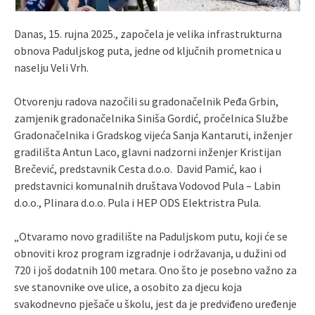
Danas, 15. rujna 2025., započela je velika infrastrukturna
obnova Paduljskog puta, jedne od ključnih prometnica u
naselju Veli Vrh.
Otvorenju radova nazočili su gradonačelnik Peđa Grbin,
zamjenik gradonačelnika Siniša Gordić, pročelnica Službe
Gradonačelnika i Gradskog vijeća Sanja Kantaruti, inženjer
gradilišta Antun Laco, glavni nadzorni inženjer Kristijan
Brečević, predstavnik Cesta d.o.o. David Pamić, kao i
predstavnici komunalnih društava Vodovod Pula – Labin
d.o.o., Plinara d.o.o. Pula i HEP ODS Elektristra Pula.
„Otvaramo novo gradilište na Paduljskom putu, koji će se
obnoviti kroz program izgradnje i održavanja, u dužini od
720 i još dodatnih 100 metara. Ono što je posebno važno za
sve stanovnike ove ulice, a osobito za djecu koja
svakodnevno pješače u školu, jest da je predviđeno uređenje