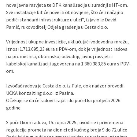
nova javna rasvjeta te DTK kanalizacija u suradnji s HT-om.
Sve instalacije bit će nove ili obnovljene, što će značajno
podići standard infrastrukture u ulici“, izjavio je David
Pamić, rukovoditelj Odjela građenja u Cesta d.o.o.
Vrijednost ukupne investicije, uključujući vodovodnu mrežu,
iznosi 1.713.095,23 eura s PDV-om, dok je vrijednost radova
na prometnici, oborinskoj odvodnji, javnoj rasvjeti i
kabelskoj kanalizaciji ugovorena na 1.360.383,85 eura s PDV-
om.
Izvođač radova je Cesta d.o.o. iz Pule, dok nadzor provodi
UČKA konzalting d.o.o. iz Pazina.
Očekuje se da će radovi trajati do početka proljeća 2026.
godine.
S početkom radova, 15. rujna 2025., uvodi se i privremena
regulacija prometa na dionici od kućnog broja 9 do 72 ulice
Paduljski put, sukladno građevinskim dozvolama izdanima