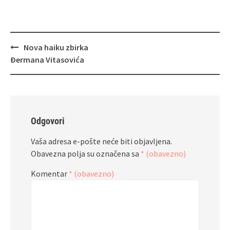
Navigacija
Nova haiku zbirka
objava
Đermana Vitasovića
Odgovori
Vaša adresa e-pošte neće biti objavljena.
Obavezna polja su označena sa
* (obavezno)
Komentar
* (obavezno)