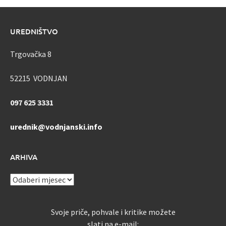
UREDNIŠTVO
Trgovačka 8
52215 VODNJAN
097 625 3331
urednik@vodnjanski.info
ARHIVA
ARHIVA
Svoje priče, pohvale i kritike možete
slati na e-mail: