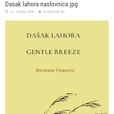
Dasak lahora naslovnica jpg
11. svibnja 2026.
Vodnjanski Đir