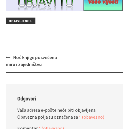
OBJAVLJENO U
Navigacija
Noć knjige posvećena
objava
miru i zajedništvu
Odgovori
Vaša adresa e-pošte neće biti objavljena.
Obavezna polja su označena sa
* (obavezno)
Komentar
* (obavezno)