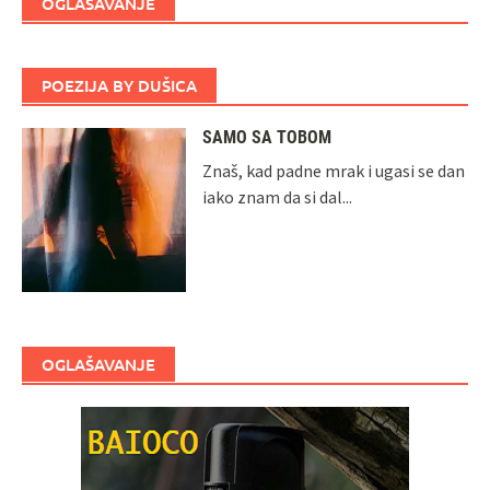
OGLAŠAVANJE
POEZIJA BY DUŠICA
SAMO SA TOBOM
Znaš, kad padne mrak i ugasi se dan
iako znam da si dal...
OGLAŠAVANJE