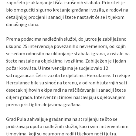
započelo je uklanjanje lišća i srušenih stabala. Prioritet je
bio omogućiti sigurno kretanje građana i vozila, a radovi na
detaljnijoj procjeni i sanaciji štete nastavit će se i tijekom
današnjeg dana.
Prema podacima nadležnih službi, do jutros je zabilježeno
ukupno 25 intervencija povezanih s nevremenom, od kojih
se sedam odnosilo na uklanjanje stabala i grana, a ostale na
štete nastale na objektima i vozilima. Zabilježen je i jedan
požar krovišta. U intervencijama je sudjelovalo 12
vatrogasaca s četiri vozila te djelatnici Herculanee. Tri ekipe
Herculanee bile su sinoć na terenu, a od ranih jutarnjih sati
desetak njihovih ekipa radi na raščišćavanju i sanaciji štete
diljem grada. Interventni timovi nastavljaju s djelovanjem
prema pristiglim dojavama građana.
Grad Pula zahvaljuje građanima na strpljenju te što se
pridržavaju uputa nadležnih službi, kao i svim interventnim
timovima, koji su neumorno radili tijekom noći i jutra.