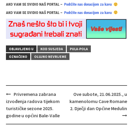
AKO VAM SE SVIDIO NAŠ PORTAL –
Podržite nas donacijom za kavu
AKO VAM SE SVIDIO NAŠ PORTAL –
Podržite nas donacijom za kavu
OBJAVLJENO U
KOD SUSJEDA
PULA-POLA
OZNAČENO
OLUJNO NEVRIJEME
Navigacija
Privremena zabrana
Ove subote, 21.06.2025., u
objava
izvođenja radova tijekom
kamenolomu Cave Romane
turističke sezone 2025.
2. Dječji dan Općine Medulin
godine u općini Bale-Valle