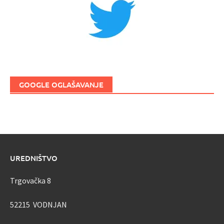
GOOGLE OGLAŠAVANJE
UREDNIŠTVO
Trgovačka 8
52215 VODNJAN