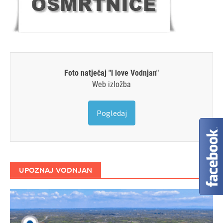
Foto natječaj "I love Vodnjan"
Web izložba
Pogledaj
UPOZNAJ VODNJAN