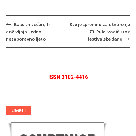
Navigacija
Bale: tri večeri, tri
Sve je spremno za otvorenje
objava
doživljaja, jedno
73. Pule: vodič kroz
nezaboravno ljeto
festivalske dane
ISSN 3102-4416
UMRLI