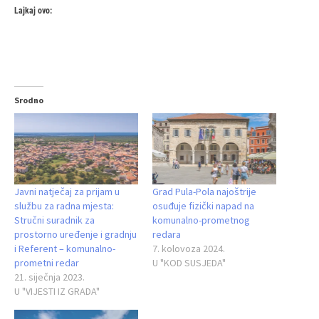
Lajkaj ovo:
Srodno
Javni natječaj za prijam u
Grad Pula-Pola najoštrije
službu za radna mjesta:
osuđuje fizički napad na
Stručni suradnik za
komunalno-prometnog
prostorno uređenje i gradnju
redara
i Referent – komunalno-
7. kolovoza 2024.
prometni redar
U "KOD SUSJEDA"
21. siječnja 2023.
U "VIJESTI IZ GRADA"