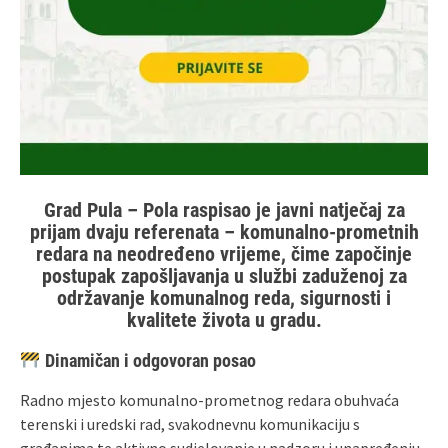
Grad Pula – Pola raspisao je javni natječaj za
prijam dvaju referenata – komunalno‑prometnih
redara na neodređeno vrijeme, čime započinje
postupak zapošljavanja u službi zaduženoj za
održavanje komunalnog reda, sigurnosti i
kvalitete života u gradu.
Dinamičan i odgovoran posao
Radno mjesto komunalno‑prometnog redara obuhvaća
terenski i uredski rad, svakodnevnu komunikaciju s
građanima te aktivno sudjelovanje u nadzoru i unapređenju