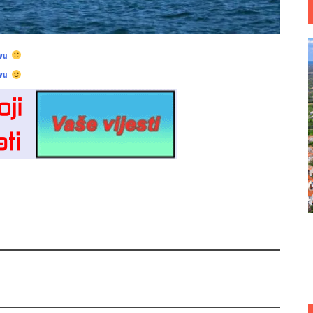
vu
vu