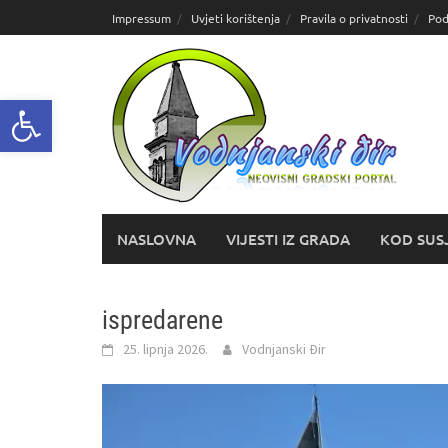
Skoči
Impressum
Uvjeti korištenja
Pravila o privatnosti
Pod
do
sadržaja
Open toolbar
NASLOVNA
VIJESTI IZ GRADA
KOD SUS
ispredarene
25. lipnja 2026.
Vodnjanski Đir