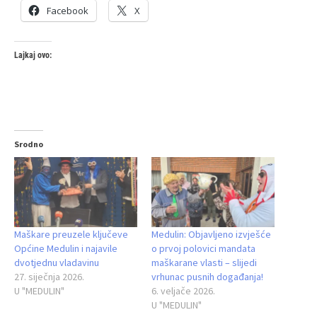
Facebook
X
Lajkaj ovo:
Srodno
Maškare preuzele ključeve
Medulin: Objavljeno izvješće
Općine Medulin i najavile
o prvoj polovici mandata
dvotjednu vladavinu
maškarane vlasti – slijedi
27. siječnja 2026.
vrhunac pusnih događanja!
U "MEDULIN"
6. veljače 2026.
U "MEDULIN"