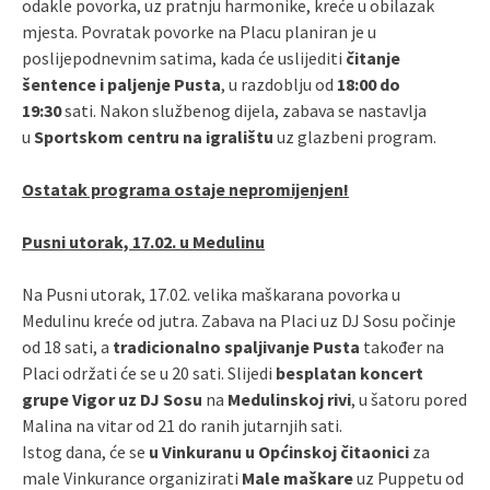
odakle povorka, uz pratnju harmonike, kreće u obilazak
mjesta. Povratak povorke na Placu planiran je u
poslijepodnevnim satima, kada će uslijediti
čitanje
šentence i paljenje Pusta
, u razdoblju od
18:00 do
19:30
sati. Nakon službenog dijela, zabava se nastavlja
u
Sportskom centru na igralištu
uz glazbeni program.
Ostatak programa ostaje nepromijenjen!
Pusni utorak, 17.02. u Medulinu
Na Pusni utorak, 17.02. velika maškarana povorka u
Medulinu kreće od jutra. Zabava na Placi uz DJ Sosu počinje
od 18 sati, a
tradicionalno spaljivanje Pusta
također na
Placi održati će se u 20 sati. Slijedi
besplatan koncert
grupe Vigor uz DJ Sosu
na
Medulinskoj rivi
, u šatoru pored
Malina na vitar od 21 do ranih jutarnjih sati.
Istog dana, će se
u Vinkuranu u Općinskoj čitaonici
za
male Vinkurance organizirati
Male maškare
uz Puppetu od