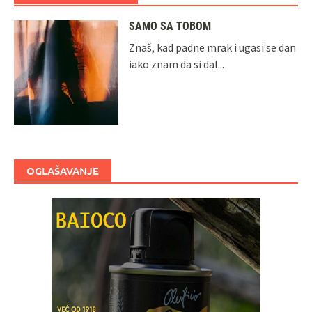
SAMO SA TOBOM
Znaš, kad padne mrak i ugasi se dan
iako znam da si dal...
OGLAŠAVANJE