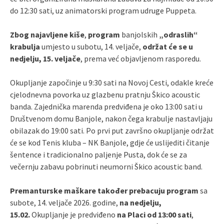
do 12:30 sati, uz animatorski program udruge Puppeta.
Zbog najavljene kiše
,
program
banjolskih
„odraslih“
krabulja
umjesto u subotu, 14. veljače,
održat će se u
nedjelju, 15. veljače
, prema već objavljenom rasporedu.
Okupljanje započinje u 9:30 sati na Novoj Cesti, odakle kreće
cjelodnevna povorka uz glazbenu pratnju Škico acoustic
banda. Zajednička marenda predviđena je oko 13:00 sati u
Društvenom domu Banjole, nakon čega krabulje nastavljaju
obilazak do 19:00 sati. Po prvi put završno okupljanje održat
će se kod Tenis kluba – NK Banjole, gdje će uslijediti čitanje
šentence i tradicionalno paljenje Pusta, dok će se za
večernju zabavu pobrinuti neumorni Škico acoustic band.
Premanturske maškare također prebacuju program
sa
subote, 14. veljače 2026. godine,
na nedjelju,
15.02.
Okupljanje je predviđeno
na Placi od 13:00 sati
,