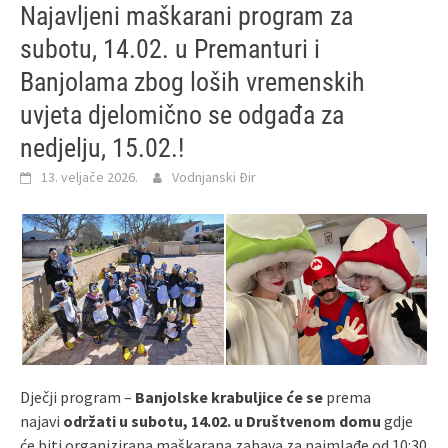
Najavljeni maškarani program za
subotu, 14.02. u Premanturi i
Banjolama zbog loših vremenskih
uvjeta djelomično se odgađa za
nedjelju, 15.02.!
13. veljače 2026.
Vodnjanski Đir
Dječji program –
Banjolske krabuljice će se
prema
najavi
održati u subotu, 14.02. u Društvenom domu
gdje
će biti organizirana maškarana zabava za najmlađe od 10:30