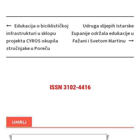
Navigacija
Edukacija o biciklističkoj
Udruga slijepih Istarske
objava
infrastrukturi u sklopu
županije održala edukacije u
projekta CYROS okupila
Fažani i Svetom Martinu
stručnjake u Poreču
ISSN 3102-4416
UMRLI