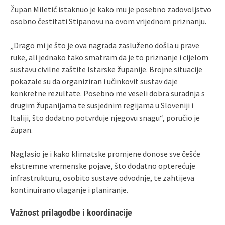
Župan Miletić istaknuo je kako mu je posebno zadovoljstvo
osobno čestitati Stipanovu na ovom vrijednom priznanju.
„Drago mi je što je ova nagrada zasluženo došla u prave
ruke, ali jednako tako smatram da je to priznanje i cijelom
sustavu civilne zaštite Istarske županije. Brojne situacije
pokazale su da organiziran i učinkovit sustav daje
konkretne rezultate. Posebno me veseli dobra suradnja s
drugim županijama te susjednim regijama u Sloveniji i
Italiji, što dodatno potvrđuje njegovu snagu“, poručio je
župan.
Naglasio je i kako klimatske promjene donose sve češće
ekstremne vremenske pojave, što dodatno opterećuje
infrastrukturu, osobito sustave odvodnje, te zahtijeva
kontinuirano ulaganje i planiranje.
Važnost prilagodbe i koordinacije