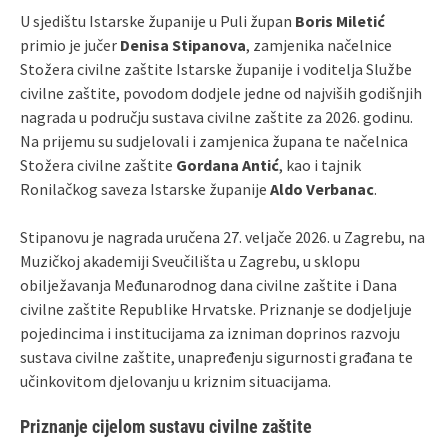
U sjedištu Istarske županije u Puli župan
Boris Miletić
primio je jučer
Denisa Stipanova
, zamjenika načelnice
Stožera civilne zaštite Istarske županije i voditelja Službe
civilne zaštite, povodom dodjele jedne od najviših godišnjih
nagrada u području sustava civilne zaštite za 2026. godinu.
Na prijemu su sudjelovali i zamjenica župana te načelnica
Stožera civilne zaštite
Gordana Antić
, kao i tajnik
Ronilačkog saveza Istarske županije
Aldo Verbanac
.
Stipanovu je nagrada uručena 27. veljače 2026. u Zagrebu, na
Muzičkoj akademiji Sveučilišta u Zagrebu, u sklopu
obilježavanja Međunarodnog dana civilne zaštite i Dana
civilne zaštite Republike Hrvatske. Priznanje se dodjeljuje
pojedincima i institucijama za izniman doprinos razvoju
sustava civilne zaštite, unapređenju sigurnosti građana te
učinkovitom djelovanju u kriznim situacijama.
Priznanje cijelom sustavu civilne zaštite