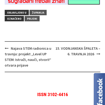
OBJAVLJENO U
ŽUPANIJA
OZNAČENO
PRIJEMI
Navigacija
Najava STEM radionica u
15. VODNJANSKA ŠPALETA –
objava
travnju: projekt „Level UP
6. TRAVNJA 2026
STEM: Istraži, nauči, stvori!“
otvara prijave
ISSN 3102-4416