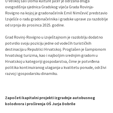
U Velikoj sali Doma kulture jučer je održana druga
ovogodišnja sjednica Gradskog vijeća Grada Rovinja-
Rovigno na kojoj je gradonačelnik Emil Nimčević predstavio
Izvješće o radu gradonačelnika i gradske uprave za razdoblje
od srpnja do prosinca 2025. godine.
Grad Rovinj-Rovigno u izvještajnom je razdoblju dodatno
potvrdio svoju poziciju jedne od vodećih turističkih
destinacija u Republici Hrvatskoj. Proglašen je šampionom
hrvatskog turizma, kao i najboljim srednjim gradom u
Hrvatskoj u kategoriji gospodarstva, čime je potvrđena
politika kontinuiranog ulaganja u kvalitetu ponude, održivi
razvoj i gospodarsku dinamiku.
Započeti kapitalni projekti izgradnje autobusnog
kolodvora i proširenja OŠ Jurja Dobrile