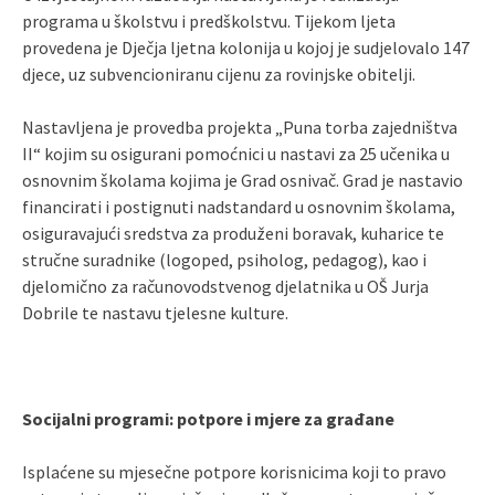
programa u školstvu i predškolstvu. Tijekom ljeta
provedena je Dječja ljetna kolonija u kojoj je sudjelovalo 147
djece, uz subvencioniranu cijenu za rovinjske obitelji.
Nastavljena je provedba projekta „Puna torba zajedništva
II“ kojim su osigurani pomoćnici u nastavi za 25 učenika u
osnovnim školama kojima je Grad osnivač. Grad je nastavio
financirati i postignuti nadstandard u osnovnim školama,
osiguravajući sredstva za produženi boravak, kuharice te
stručne suradnike (logoped, psiholog, pedagog), kao i
djelomično za računovodstvenog djelatnika u OŠ Jurja
Dobrile te nastavu tjelesne kulture.
Socijalni programi: potpore i mjere za građane
Isplaćene su mjesečne potpore korisnicima koji to pravo