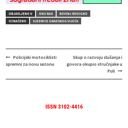
OBJAVLJENO U
OKO NAS
ROVINJ-ROVIGNO
OZNAČENO
SJEDNICE GRADSKOG VIJEĆA
Navigacija
Policijski motociklisti
Skup o razvoju slušanja i
objava
spremni za novu sezonu
govora okupio stručnjake u
Puli
ISSN 3102-4416