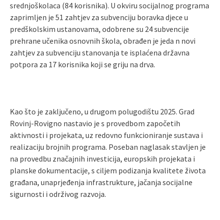
srednjoškolaca (84 korisnika). U okviru socijalnog programa
zaprimljen je 51 zahtjev za subvenciju boravka djece u
predškolskim ustanovama, odobrene su 24 subvencije
prehrane učenika osnovnih škola, obrađen je jeda n novi
zahtjev za subvenciju stanovanja te isplaćena državna
potpora za 17 korisnika koji se griju na drva.
Kao što je zaključeno, u drugom polugodištu 2025. Grad
Rovinj-Rovigno nastavio je s provedbom započetih
aktivnosti i projekata, uz redovno funkcioniranje sustava i
realizaciju brojnih programa. Poseban naglasak stavljen je
na provedbu značajnih investicija, europskih projekata i
planske dokumentacije, s ciljem podizanja kvalitete života
građana, unaprjeđenja infrastrukture, jačanja socijalne
sigurnosti i održivog razvoja.