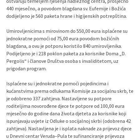
ostvaruju temeljem rješenja nadležnog centra, prosječno
440 mjesečno, a povodom blagdana sv. Eufemije i Božića
dodijeljeno je 560 paketa hrane i higijenskih potrepština.
Umirovljenicima s mirovinom do 550,00 eura isplaćene su
jednokratne pomoći od 75,00 eura povodom božićnih
blagdana, a ovu je potporu koristilo 840 umirovljenika.
Podijeljeno je i 218 poklon paketa za korisnike Doma „D.
Pergolis“ i članove Društva osoba s invaliditetom, uz
prigodan program.
Isplaćene su i jednokratne pomoći pojedincima i
kućanstvima prema odlukama Komisije za socijalnu skrb, te
je odobreno 337 zahtjeva. Nastavljene su potpore
roditeljima novorođene djece te potpore od 100,00 eura
mjesečno do godine dana života djeteta za korisnike koji
ispunjavaju uvjete iz Odluke o socijalnoj skrbi (odobrena 42
zahtjeva). Nastavljena je i isplata naknade za prijevoz djece
u Dnevni centar Veruda–Pula te sufinanciranje prijevoza