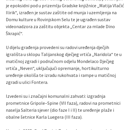
je epoksidni pod u prizemlju Gradske knjižnice „Matija Vlačić
Ilirik“, izrađen je sustav zaštite od munja i uzemljenja na
Domu kulture u Rovinjskom Selu te je ugrađen sustav
videonadzora za zaštitu objekta „Centar za mlade Dino
Škrapić“.
U dijelu građenja provedeni su radovi uređenja dječjih
igrališta u sklopu Talijanskog dječjeg vrtića „Naridola“ te u
matičnoj zgradi i područnom odjelu Mondelaco Dječjeg
vrtića „Neven“, uključujući opremanje, hortikulturno
uređenje okoliša te izradu rukohvata i rampe u matičnoj
zgradi u ulici Fontera.
Izvedeni su i značajni komunalni zahvati: izgradnja
prometnice Gripole–Spine (VII faza), radovi na prometnici
naselja Salteria sjever (dio faze I i II) te uređenje plaže i
obalne šetnice Karla Luegera (III faza).