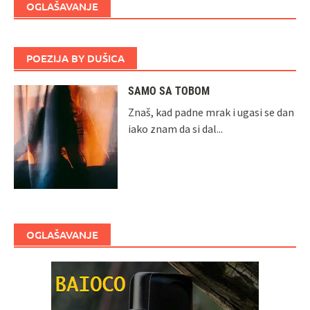
OGLAŠAVANJE
POEZIJA BY DUŠICA
SAMO SA TOBOM
Znaš, kad padne mrak i ugasi se dan
iako znam da si dal...
OGLAŠAVANJE