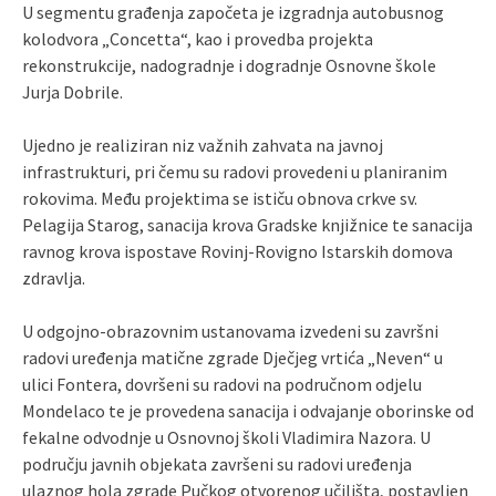
U segmentu građenja započeta je izgradnja autobusnog
kolodvora „Concetta“, kao i provedba projekta
rekonstrukcije, nadogradnje i dogradnje Osnovne škole
Jurja Dobrile.
Ujedno je realiziran niz važnih zahvata na javnoj
infrastrukturi, pri čemu su radovi provedeni u planiranim
rokovima. Među projektima se ističu obnova crkve sv.
Pelagija Starog, sanacija krova Gradske knjižnice te sanacija
ravnog krova ispostave Rovinj-Rovigno Istarskih domova
zdravlja.
U odgojno-obrazovnim ustanovama izvedeni su završni
radovi uređenja matične zgrade Dječjeg vrtića „Neven“ u
ulici Fontera, dovršeni su radovi na područnom odjelu
Mondelaco te je provedena sanacija i odvajanje oborinske od
fekalne odvodnje u Osnovnoj školi Vladimira Nazora. U
području javnih objekata završeni su radovi uređenja
ulaznog hola zgrade Pučkog otvorenog učilišta, postavljen