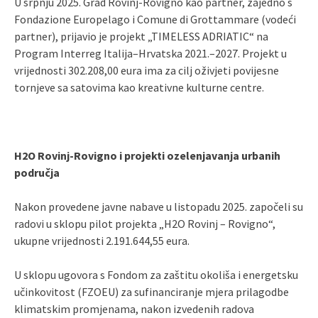
U srpnju 2025. Grad Rovinj-Rovigno kao partner, zajedno s
Fondazione Europelago i Comune di Grottammare (vodeći
partner), prijavio je projekt „TIMELESS ADRIATIC“ na
Program Interreg Italija–Hrvatska 2021.–2027. Projekt u
vrijednosti 302.208,00 eura ima za cilj oživjeti povijesne
tornjeve sa satovima kao kreativne kulturne centre.
H2O Rovinj-Rovigno i projekti ozelenjavanja urbanih
područja
Nakon provedene javne nabave u listopadu 2025. započeli su
radovi u sklopu pilot projekta „H2O Rovinj – Rovigno“,
ukupne vrijednosti 2.191.644,55 eura.
U sklopu ugovora s Fondom za zaštitu okoliša i energetsku
učinkovitost (FZOEU) za sufinanciranje mjera prilagodbe
klimatskim promjenama, nakon izvedenih radova