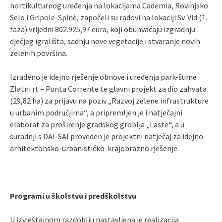
hortikulturnog uređenja na lokacijama Cademia, Rovinjsko
Selo i Gripole-Spinè, započeli su radovi na lokaciji Sv. Vid (1.
faza) vrijedni 802.925,97 eura, koji obuhvaćaju izgradnju
dječjeg igrališta, sadnju nove vegetacije i stvaranje novih
zelenih površina.
Izrađeno je idejno rješenje obnove i uređenja park-šume
Zlatni rt – Punta Corrente te glavni projekt za dio zahvata
(29,82 ha) za prijavu na poziv „Razvoj zelene infrastrukture
u urbanim područjima“, a pripremljen je i natječajni
elaborat za proširenje gradskog groblja „Laste“, a u
suradnji s DAI-SAI proveden je projektni natječaj za idejno
arhitektonsko-urbanističko-krajobrazno rješenje.
Programi u školstvu i predškolstvu
U izvještajnom razdoblju nastavljena je realizacija