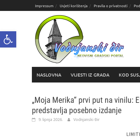
Skoči
Impressum
Uvjeti korištenja
Pravila o privatnosti
Pod
do
sadržaja
Open toolbar
NASLOVNA
VIJESTI IZ GRADA
KOD SUS
„Moja Merika“ prvi put na vinilu: 
predstavlja posebno izdanje
9. lipnja 2026.
Vodnjanski Đir
LIMIT