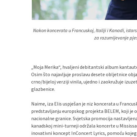
Nakon koncerata u Francuskoj, Italiji i Kanadi, istar
za razumijevanje pje
„Moja Merika“, hvaljeni debitantski album kantaut
Osim što najavljuje proslavu desete obljetnice obja
crno/bijeloj verziji vinila, ujedno i zaokružuje izuz
glazbenice.
Naime, iza Elis uspješan je niz koncerata u Francusk
predstavljanju europskog projekta BELEM, koji je o
nacionalne granice. Svjetska promocija nastavljena
kanadskoj mini-turneji održala koncerte u Mississa
inovativni koncept InConcert Lyrics, pomoću koje