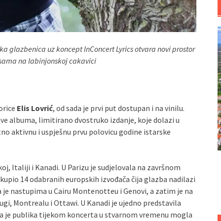
ska glazbenica uz koncept InConcert Lyrics otvara novi prostor
sama na labinjonskoj cakavici
orice
Elis Lovrić
,
od sada je prvi put dostupan i na vinilu.
ve albuma, limitirano dvostruko izdanje, koje dolazi u
etno aktivnu i uspješnu prvu polovicu godine istarske
oj, Italiji i Kanadi. U Parizu je sudjelovala na završnom
kupio 14 odabranih europskih izvođača čija glazba nadilazi
 je nastupima u Cairu Montenotteu i Genovi, a zatim je na
ugi, Montrealu i Ottawi. U Kanadi je ujedno predstavila
ga je publika tijekom koncerta u stvarnom vremenu mogla