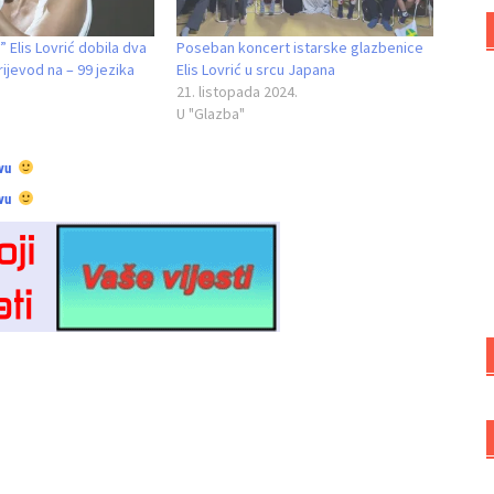
 Elis Lovrić dobila dva
Poseban koncert istarske glazbenice
rijevod na – 99 jezika
Elis Lovrić u srcu Japana
21. listopada 2024.
U "Glazba"
vu
vu