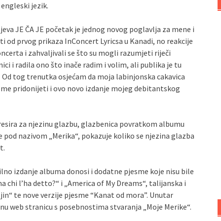
engleski jezik.
eva JE ČA JE početak je jednog novog poglavlja za mene i
i od prvog prikaza InConcert Lyricsa u Kanadi, no reakcije
ncerta i zahvaljivali se što su mogli razumjeti riječi
i i radila ono što inače radim i volim, ali publika je tu
. Od tog trenutka osjećam da moja labinjonska cakavica
tome pridonijeti i ovo novo izdanje mojeg debitantskog
eresira za njezinu glazbu, glazbenica povratkom albumu
e pod nazivom „Merika“, pokazuje koliko se njezina glazba
t.
ilno izdanje albuma donosi i dodatne pjesme koje nisu bile
a chi l’ha detto?“ i „America of My Dreams“, talijanska i
eljin“ te nove verzije pjesme “Kanat od mora”. Unutar
venu web stranicu s posebnostima stvaranja „Moje Merike“.