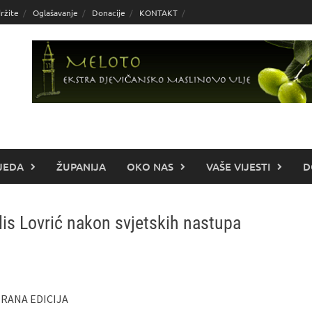
ržite
Oglašavanje
Donacije
KONTAKT
JEDA
ŽUPANIJA
OKO NAS
VAŠE VIJESTI
D
Elis Lovrić nakon svjetskih nastupa
IRANA EDICIJA