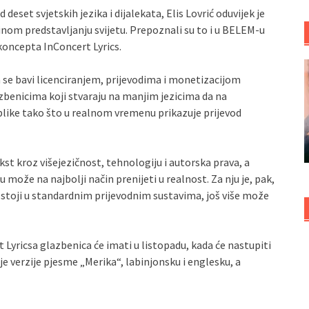
deset svjetskih jezika i dijalekata, Elis Lovrić oduvijek je
inom predstavljanju svijetu. Prepoznali su to i u BELEM-u
koncepta InConcert Lyrics.
 se bavi licenciranjem, prijevodima i monetizacijom
benicima koji stvaraju na manjim jezicima da na
blike tako što u realnom vremenu prikazuje prijevod
st kroz višejezičnost, tehnologiju i autorska prava, a
ju može na najbolji način prenijeti u realnost. Za nju je, pak,
postoji u standardnim prijevodnim sustavima, još više može
 Lyricsa glazbenica će imati u listopadu, kada će nastupiti
je verzije pjesme „Merika“, labinjonsku i englesku, a