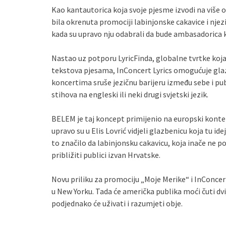
Kao kantautorica koja svoje pjesme izvodi na više od 
bila okrenuta promociji labinjonske cakavice i njez
kada su upravo nju odabrali da bude ambasadorica 
Nastao uz potporu LyricFinda, globalne tvrtke koja
tekstova pjesama, InConcert Lyrics omogućuje glaz
koncertima sruše jezičnu barijeru između sebe i pu
stihova na engleski ili neki drugi svjetski jezik.
BELEM je taj koncept primijenio na europski kontek
upravo su u Elis Lovrić vidjeli glazbenicu koja tu ide
to značilo da labinjonsku cakavicu, koja inače ne 
približiti publici izvan Hrvatske.
Novu priliku za promociju „Moje Merike“ i InConcert
u New Yorku. Tada će američka publika moći čuti dvi
podjednako će uživati i razumjeti obje.