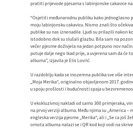
pratiti prijevode pjesama s labinjonske cakavice na 
“Osjetiti međunarodnu publiku kako jednoglasno pj
moju labinjonsku cakavicu. Nismo znali što očekivat
publike su nas iznenadile. Ljudi su prilazili nakon ko
istodobno dok su slušali glazbu. Bila sam na pozornic
večer pjesme doživjela na jedan potpuno nov način
putuje dalje nego ikad prije, a uvjerena sam da će 
albuma”, izjavila je Elis Lovrić.
U razdoblju kada se inozemna publika sve više int
„Moja Merika“, originalno objavljenom 2017. godin
u spoju prošlosti i budućnosti spaja u bezvremenos
U ekskluzivnoj nakladi od samo 300 primjeraka, vin
na prvoj verziji albuma. Među njima su „America – m
engleska verzija pjesme „Merika“, ali i „Se ca još ž
omota albuma nalazi se i QR kod koji vodi na skri