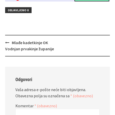
OBJAVLJENO U
Navigacija
Mlađe kadetkinje OK
objava
Vodnjan prvakinje županije
Odgovori
Vaša adresa e-pošte neće biti objavljena.
Obavezna polja su označena sa
* (obavezno)
Komentar
* (obavezno)