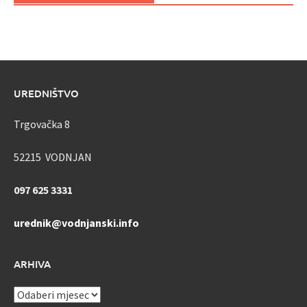
UREDNIŠTVO
Trgovačka 8
52215 VODNJAN
097 625 3331
urednik@vodnjanski.info
ARHIVA
ARHIVA