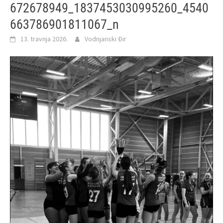
672678949_1837453030995260_4540
663786901811067_n
13. travnja 2026.
Vodnjanski Đir