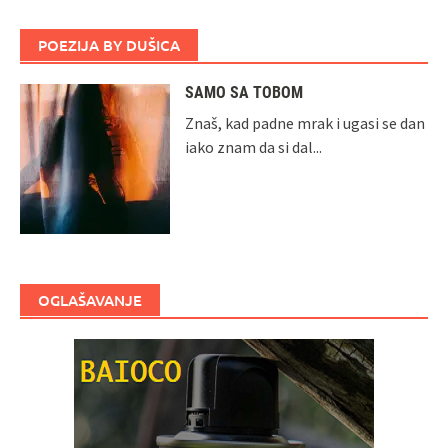
POEZIJA BY DUŠICA
SAMO SA TOBOM
Znaš, kad padne mrak i ugasi se dan
iako znam da si dal...
OGLAŠAVANJE