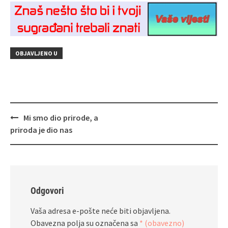
OBJAVLJENO U
Navigacija
Mi smo dio prirode, a
objava
priroda je dio nas
Odgovori
Vaša adresa e-pošte neće biti objavljena.
Obavezna polja su označena sa
* (obavezno)