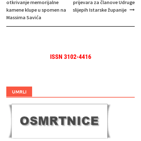
objava
otkrivanje memorijalne
prijevara za članove Udruge
kamene klupe u spomen na
slijepih Istarske županije
Massima Savića
ISSN 3102-4416
UMRLI