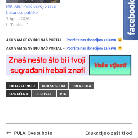
MIK: Alen Polić osvojio srca
bakarske publike
7. lipnja 2026.
U "Festivali"
AKO VAM SE SVIDIO NAŠ PORTAL –
Podržite nas donacijom za kavu
AKO VAM SE SVIDIO NAŠ PORTAL –
Podržite nas donacijom za kavu
OBJAVLJENO U
KOD SUSJEDA
PULA-POLA
OZNAČENO
FESTIVALI
MIK
Navigacija
PULA: Ove subote
Edukacije o zaštiti od