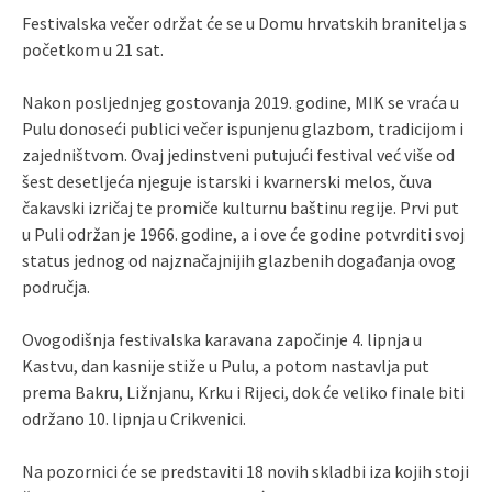
Festivalska večer održat će se u Domu hrvatskih branitelja s
početkom u 21 sat.
Nakon posljednjeg gostovanja 2019. godine, MIK se vraća u
Pulu donoseći publici večer ispunjenu glazbom, tradicijom i
zajedništvom. Ovaj jedinstveni putujući festival već više od
šest desetljeća njeguje istarski i kvarnerski melos, čuva
čakavski izričaj te promiče kulturnu baštinu regije. Prvi put
u Puli održan je 1966. godine, a i ove će godine potvrditi svoj
status jednog od najznačajnijih glazbenih događanja ovog
područja.
Ovogodišnja festivalska karavana započinje 4. lipnja u
Kastvu, dan kasnije stiže u Pulu, a potom nastavlja put
prema Bakru, Ližnjanu, Krku i Rijeci, dok će veliko finale biti
održano 10. lipnja u Crikvenici.
Na pozornici će se predstaviti 18 novih skladbi iza kojih stoji