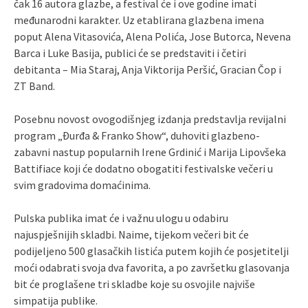
čak 16 autora glazbe, a festival će i ove godine imati
međunarodni karakter. Uz etablirana glazbena imena
poput Alena Vitasovića, Alena Polića, Jose Butorca, Nevena
Barca i Luke Basija, publici će se predstaviti i četiri
debitanta – Mia Staraj, Anja Viktorija Peršić, Gracian Čop i
ZT Band.
Posebnu novost ovogodišnjeg izdanja predstavlja revijalni
program „Đurđa & Franko Show“, duhoviti glazbeno-
zabavni nastup popularnih Irene Grdinić i Marija Lipovšeka
Battifiace koji će dodatno obogatiti festivalske večeri u
svim gradovima domaćinima.
Pulska publika imat će i važnu ulogu u odabiru
najuspješnijih skladbi. Naime, tijekom večeri bit će
podijeljeno 500 glasačkih listića putem kojih će posjetitelji
moći odabrati svoja dva favorita, a po završetku glasovanja
bit će proglašene tri skladbe koje su osvojile najviše
simpatija publike.