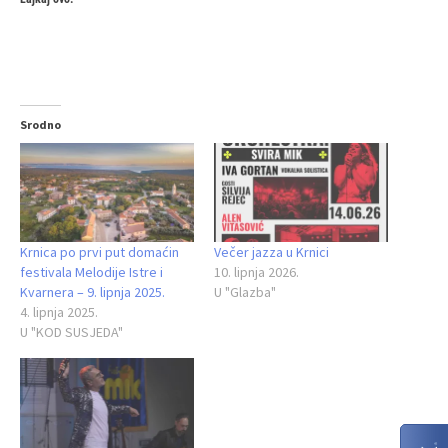
Srodno
Krnica po prvi put domaćin
Večer jazza u Krnici
festivala Melodije Istre i
10. lipnja 2026.
Kvarnera – 9. lipnja 2025.
U "Glazba"
4. lipnja 2025.
U "KOD SUSJEDA"