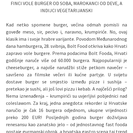
FINCI VOLE BURGER OD SOBA, MAROKANCI OD DEVE, A
INDIJCI VEGETARIJANSKI
Kad netko spomene burger, većina odmah pomisli na
goveđe meso, sir, pecivo i, naravno, krumpiriće. No, ovaj
klasik ima i svoje hrabre varijante. Povodom Međunarodnog
dana hamburgera, 28. svibnja, Bolt Food otkriva kako Hrvati
zapravo vole burgere. Prema podacima Bolt Fooda, Hrvati
godišnje naruče više od 60.000 burgera. Najpopularniji je
cheeseburger, a najviše narudžbi stiže petkom navečer –
savršeno za filmske večeri ili kućne partyje. U svijetu
dostave burger se smjestio između pizze i sushija –
pretekao je sushi, ali još lovi pizzu i kebab. A najčešći prilog?
Nema iznenađenja – krumpirići su uvjerljivi pobjednici nad
coleslawom. Za kraj, jedna anegdota: rekorder iz Hrvatske
naručio je čak 16 burgera odjednom, ukupne vrijednosti
preko 200 EUR! Posljednjih godina burger doživljava
renesansu kao zanatsko jelo – od jednostavnog fast fooda
postaje gurmanski obrok, a hrvatska gastro scena taj trend