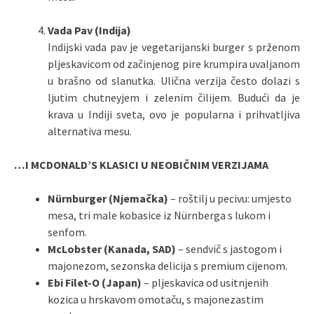
Vada Pav (Indija)
Indijski vada pav je vegetarijanski burger s prženom
pljeskavicom od začinjenog pire krumpira uvaljanom
u brašno od slanutka. Ulična verzija često dolazi s
ljutim chutneyjem i zelenim čilijem. Budući da je
krava u Indiji sveta, ovo je popularna i prihvatljiva
alternativa mesu.
…I MCDONALD’S KLASICI U NEOBIČNIM VERZIJAMA
Nürnburger (Njemačka)
– roštilj u pecivu: umjesto
mesa, tri male kobasice iz Nürnberga s lukom i
senfom.
McLobster (Kanada, SAD)
– sendvič s jastogom i
majonezom, sezonska delicija s premium cijenom.
Ebi Filet-O (Japan)
– pljeskavica od usitnjenih
kozica u hrskavom omotaču, s majonezastim