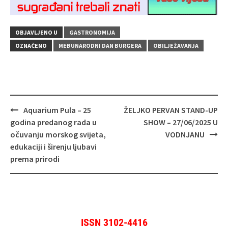
OBJAVLJENO U
GASTRONOMIJA
OZNAČENO
MEĐUNARODNI DAN BURGERA
OBILJEŽAVANJA
Navigacija
Aquarium Pula – 25
ŽELJKO PERVAN STAND-UP
objava
godina predanog rada u
SHOW – 27/06/2025 U
očuvanju morskog svijeta,
VODNJANU
edukaciji i širenju ljubavi
prema prirodi
ISSN 3102-4416