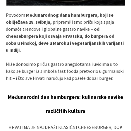
Povodom
Međunarodnog dana hamburgera, koji se
obilježava 28. svibnja,
pripremili smo priču koja spaja
domaće trendove i globalne gastro navike –
od
cheeseburgera koji osvaja Hrvatsku, do burgera od
soba u Finskoj, deve u Maroku i vegetarijanskih varijanti
u Indiji.
Niže donosimo priču s gastro anegdotama i uvidima u to
kako se burger iz simbola fast fooda pretvorio u gurmanski
hit – i što sve Hrvati naručuju kad požele dobar burger.
Međunarodni dan hamburgera: kulinarske navike
različitih kultura
HRVATIMA JE NAJDRAŽI KLASIČNI CHEESEBURGER, DOK