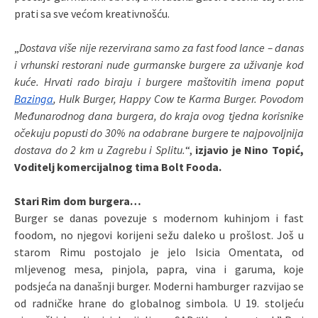
prati sa sve većom kreativnošću.
„
Dostava više nije rezervirana samo za fast food lance – danas
i vrhunski restorani nude gurmanske burgere za uživanje kod
kuće. Hrvati rado biraju i burgere maštovitih imena poput
Bazinga
, Hulk Burger, Happy Cow te Karma Burger. Povodom
Međunarodnog dana burgera, do kraja ovog tjedna korisnike
očekuju popusti do 30% na odabrane burgere te najpovoljnija
dostava do 2 km u Zagrebu i Splitu.
“,
izjavio je Nino Topić,
Voditelj komercijalnog tima Bolt Fooda.
Stari Rim dom burgera…
Burger se danas povezuje s modernom kuhinjom i fast
foodom, no njegovi korijeni sežu daleko u prošlost. Još u
starom Rimu postojalo je jelo Isicia Omentata, od
mljevenog mesa, pinjola, papra, vina i garuma, koje
podsjeća na današnji burger. Moderni hamburger razvijao se
od radničke hrane do globalnog simbola. U 19. stoljeću