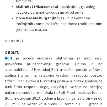
umakom.
McKroket (Nizozemska)
– punjenje od goveđeg
ragu-a u pohanoj korici, uz umak od senfa.
Dosa Masala Burger (Indija)
– pljeskavica od
začinjenih krumpira i leće, inspirirana tradicionalnim
jelom dosa masala.
IZVOR: BOLT
O BOLTU:
Bolt
je vodeća europska platforma za mobilnost,
posvećena prilagođavanju gradova ljudima, a ne
automobilima. U Hrvatskoj Bolt uspješno posluje već šest
godina i u tom je, relativno kratkom razdoblju, postao
tržišni lider. Tvrtka u Hrvatskoj posluje u 20-tak gradova te
nudi širok raspon usluga, uključujući vožnje na zahtjev,
najam e-romobila i e-bicikala te Bolt Food – dostavu hrane.
Bolt je osnovan 2013. godine u Estoniji, danas broji više od
200 milijuna korisnika u preko 50 zemalja i 600 gradova