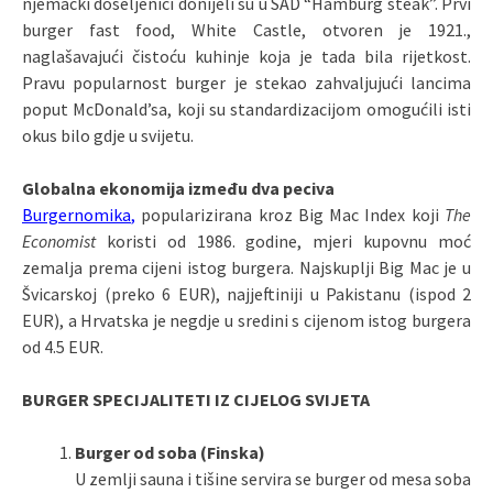
njemački doseljenici donijeli su u SAD “Hamburg steak”. Prvi
burger fast food, White Castle, otvoren je 1921.,
naglašavajući čistoću kuhinje koja je tada bila rijetkost.
Pravu popularnost burger je stekao zahvaljujući lancima
poput McDonald’sa, koji su standardizacijom omogućili isti
okus bilo gdje u svijetu.
Globalna ekonomija između dva peciva
Burgernomika
,
popularizirana kroz Big Mac Index koji
The
Economist
koristi od 1986. godine, mjeri kupovnu moć
zemalja prema cijeni istog burgera. Najskuplji Big Mac je u
Švicarskoj (preko 6 EUR), najjeftiniji u Pakistanu (ispod 2
EUR), a Hrvatska je negdje u sredini s cijenom istog burgera
od 4.5 EUR.
BURGER SPECIJALITETI IZ CIJELOG SVIJETA
Burger od soba (Finska)
U zemlji sauna i tišine servira se burger od mesa soba