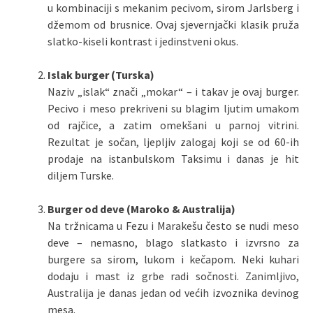
u kombinaciji s mekanim pecivom, sirom Jarlsberg i
džemom od brusnice. Ovaj sjevernjački klasik pruža
slatko-kiseli kontrast i jedinstveni okus.
Islak burger (Turska)
Naziv „islak“ znači „mokar“ – i takav je ovaj burger.
Pecivo i meso prekriveni su blagim ljutim umakom
od rajčice, a zatim omekšani u parnoj vitrini.
Rezultat je sočan, ljepljiv zalogaj koji se od 60-ih
prodaje na istanbulskom Taksimu i danas je hit
diljem Turske.
Burger od deve (Maroko & Australija)
Na tržnicama u Fezu i Marakešu često se nudi meso
deve – nemasno, blago slatkasto i izvrsno za
burgere sa sirom, lukom i kečapom. Neki kuhari
dodaju i mast iz grbe radi sočnosti. Zanimljivo,
Australija je danas jedan od većih izvoznika devinog
mesa.