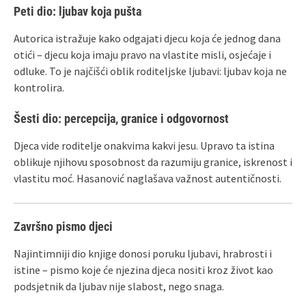
Peti dio: ljubav koja pušta
Autorica istražuje kako odgajati djecu koja će jednog dana
otići – djecu koja imaju pravo na vlastite misli, osjećaje i
odluke. To je najčišći oblik roditeljske ljubavi: ljubav koja ne
kontrolira.
Šesti dio: percepcija, granice i odgovornost
Djeca vide roditelje onakvima kakvi jesu. Upravo ta istina
oblikuje njihovu sposobnost da razumiju granice, iskrenost i
vlastitu moć. Hasanović naglašava važnost autentičnosti.
Završno pismo djeci
Najintimniji dio knjige donosi poruku ljubavi, hrabrosti i
istine – pismo koje će njezina djeca nositi kroz život kao
podsjetnik da ljubav nije slabost, nego snaga.