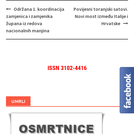
Navigacija
Održana 1. koordinacija
Povijesni toranjski satovi.
objava
zamjenica i zamjenika
Novi most između Italije i
župana iz redova
Hrvatske
nacionalnih manjina
ISSN 3102-4416
UMRLI