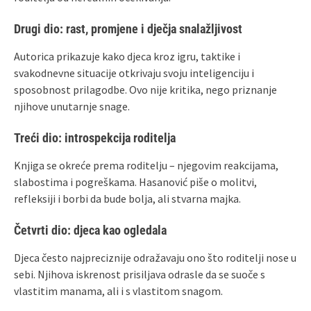
Drugi dio: rast, promjene i dječja snalažljivost
Autorica prikazuje kako djeca kroz igru, taktike i
svakodnevne situacije otkrivaju svoju inteligenciju i
sposobnost prilagodbe. Ovo nije kritika, nego priznanje
njihove unutarnje snage.
Treći dio: introspekcija roditelja
Knjiga se okreće prema roditelju – njegovim reakcijama,
slabostima i pogreškama. Hasanović piše o molitvi,
refleksiji i borbi da bude bolja, ali stvarna majka.
Četvrti dio: djeca kao ogledala
Djeca često najpreciznije odražavaju ono što roditelji nose u
sebi. Njihova iskrenost prisiljava odrasle da se suoče s
vlastitim manama, ali i s vlastitom snagom.