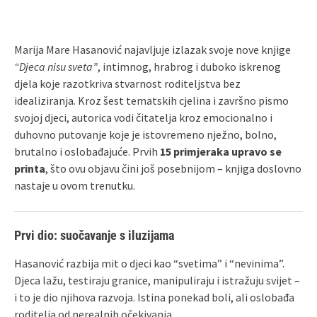
Marija Mare Hasanović najavljuje izlazak svoje nove knjige
“Djeca nisu sveta”
, intimnog, hrabrog i duboko iskrenog
djela koje razotkriva stvarnost roditeljstva bez
idealiziranja. Kroz šest tematskih cjelina i završno pismo
svojoj djeci, autorica vodi čitatelja kroz emocionalno i
duhovno putovanje koje je istovremeno nježno, bolno,
brutalno i oslobađajuće. Prvih
15 primjeraka upravo se
printa
, što ovu objavu čini još posebnijom – knjiga doslovno
nastaje u ovom trenutku.
Prvi dio: suočavanje s iluzijama
Hasanović razbija mit o djeci kao “svetima” i “nevinima”.
Djeca lažu, testiraju granice, manipuliraju i istražuju svijet –
i to je dio njihova razvoja. Istina ponekad boli, ali oslobađa
roditelja od nerealnih očekivanja.