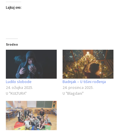
Lajkaj ovo:
Srodno
Ludilo slobode
Badnjak – U tišini rođenja
24. ožujka 2025.
24. prosinca 2025.
U "KULTURA"
U "Blagdani"