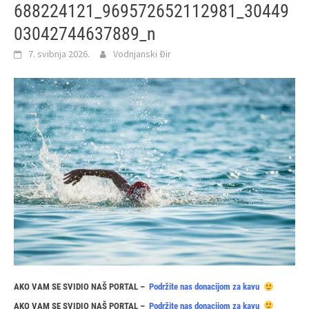
688224121_969572652112981_30449
03042744637889_n
7. svibnja 2026.
Vodnjanski Đir
AKO VAM SE SVIDIO NAŠ PORTAL –
Podržite nas donacijom za kavu
AKO VAM SE SVIDIO NAŠ PORTAL –
Podržite nas donacijom za kavu