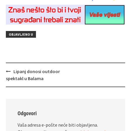
OBJAVLJENO U
Navigacija
Lipanj donosi outdoor
objava
spektakl u Balama
Odgovori
Vaša adresa e-pošte neće biti objavljena.