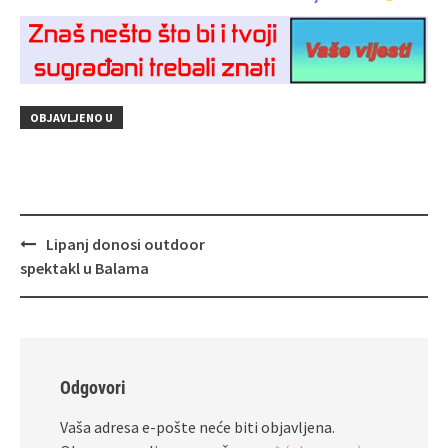
OBJAVLJENO U
Navigacija
Lipanj donosi outdoor
objava
spektakl u Balama
Odgovori
Vaša adresa e-pošte neće biti objavljena.