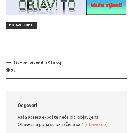
OBJAVLJENO U
Navigacija
Likovni vikend u Staroj
objava
školi
Odgovori
Vaša adresa e-pošte neće biti objavljena.
Obavezna polja su označena sa
* (obavezno)