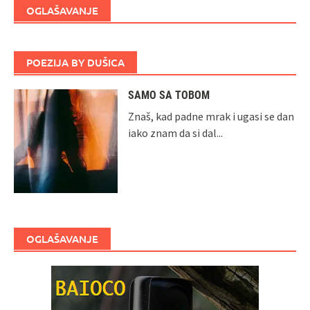
OGLAŠAVANJE
POEZIJA BY DUŠICA
SAMO SA TOBOM
Znaš, kad padne mrak i ugasi se dan
iako znam da si dal...
OGLAŠAVANJE