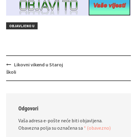
OBJAVLJENO U
Navigacija
Likovni vikend u Staroj
objava
školi
Odgovori
Vaša adresa e-pošte neće biti objavljena.
Obavezna polja su označena sa
* (obavezno)