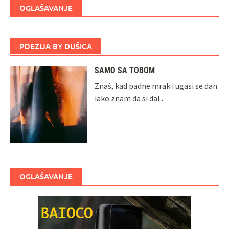
OGLAŠAVANJE
POEZIJA BY DUŠICA
SAMO SA TOBOM
Znaš, kad padne mrak i ugasi se dan
iako znam da si dal...
OGLAŠAVANJE