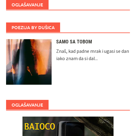
OGLAŠAVANJE
POEZIJA BY DUŠICA
SAMO SA TOBOM
Znaš, kad padne mrak i ugasi se dan
iako znam da si dal...
OGLAŠAVANJE