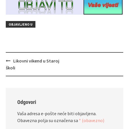
OBJAVLJENO U
Navigacija
Likovni vikend u Staroj
objava
školi
Odgovori
Vaša adresa e-pošte neće biti objavljena.
Obavezna polja su označena sa
* (obavezno)