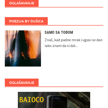
OGLAŠAVANJE
POEZIJA BY DUŠICA
SAMO SA TOBOM
Znaš, kad padne mrak i ugasi se dan
iako znam da si dal...
OGLAŠAVANJE