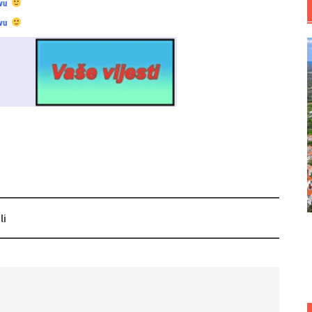
vu
vu
li