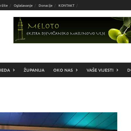
ržite
Oglašavanje
Donacije
KONTAKT
JEDA
ŽUPANIJA
OKO NAS
VAŠE VIJESTI
D