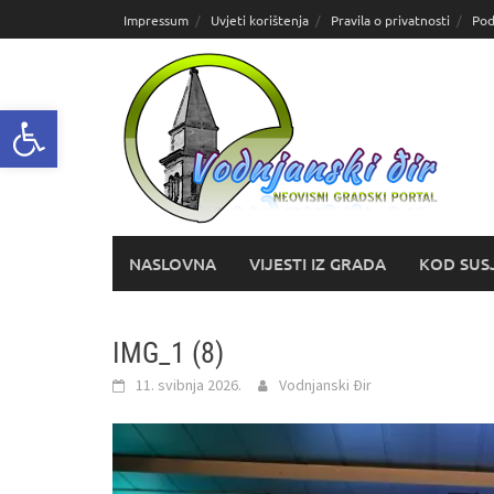
Skoči
Impressum
Uvjeti korištenja
Pravila o privatnosti
Pod
do
sadržaja
Open toolbar
NASLOVNA
VIJESTI IZ GRADA
KOD SUS
IMG_1 (8)
11. svibnja 2026.
Vodnjanski Đir