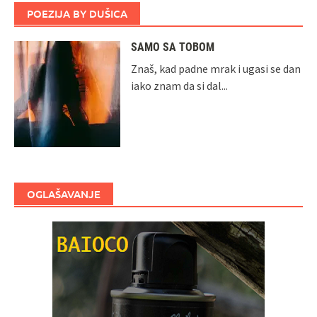
POEZIJA BY DUŠICA
SAMO SA TOBOM
Znaš, kad padne mrak i ugasi se dan
iako znam da si dal...
OGLAŠAVANJE