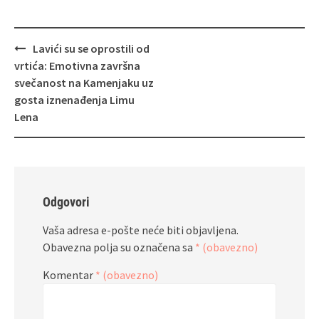
Navigacija
Lavići su se oprostili od
objava
vrtića: Emotivna završna
svečanost na Kamenjaku uz
gosta iznenađenja Limu
Lena
Odgovori
Vaša adresa e-pošte neće biti objavljena.
Obavezna polja su označena sa
* (obavezno)
Komentar
* (obavezno)