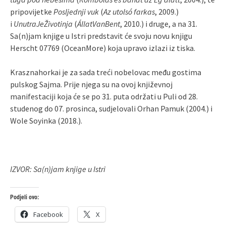
pripovijetke
Posljednji vuk
(
Az utolsó farkas
, 2009.)
i
UnutraJeŽivotinja
(
ÁllatVanBent
, 2010.) i druge, a na 31.
Sa(n)jam knjige u Istri predstavit će svoju novu knjigu
Herscht 07769 (OceanMore) koja upravo izlazi iz tiska.
Krasznahorkai je za sada treći nobelovac među gostima
pulskog Sajma. Prije njega su na ovoj književnoj
manifestaciji koja će se po 31. puta održati u Puli od 28.
studenog do 07. prosinca, sudjelovali Orhan Pamuk (2004.) i
Wole Soyinka (2018.).
IZVOR: Sa(n)jam knjige u Istri
Podjeli ovo:
Facebook
X