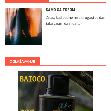
SAMO SA TOBOM
Znaš, kad padne mrak i ugasi se dan
iako znam da si dal...
OGLAŠAVANJE