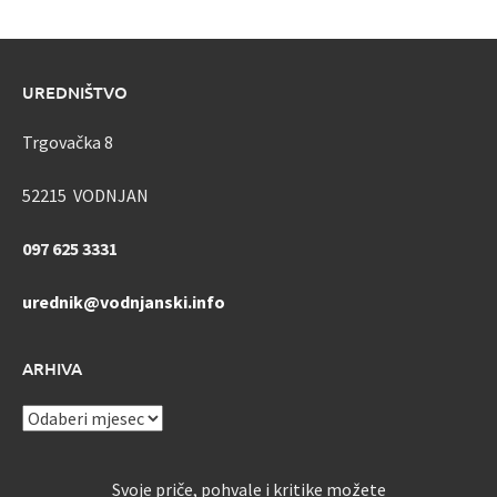
UREDNIŠTVO
Trgovačka 8
52215 VODNJAN
097 625 3331
urednik@vodnjanski.info
ARHIVA
ARHIVA
Svoje priče, pohvale i kritike možete