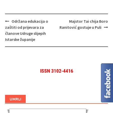
Navigacija
Održana edukacija o
Majstor Tai chija Boro
objava
zaštiti od prijevara za
Ranitović gostuje u Puli
članove Udruge slijepih
Istarske županije
ISSN 3102-4416
UMRLI