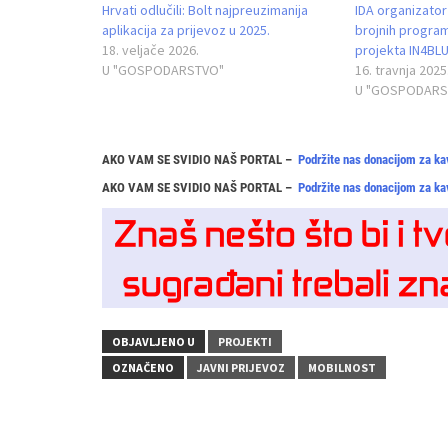
Hrvati odlučili: Bolt najpreuzimanija
IDA organizator
aplikacija za prijevoz u 2025.
brojnih program
18. veljače 2026.
projekta IN4BL
U "GOSPODARSTVO"
16. travnja 2025
U "GOSPODARS
AKO VAM SE SVIDIO NAŠ PORTAL –
Podržite nas donacijom za ka
AKO VAM SE SVIDIO NAŠ PORTAL –
Podržite nas donacijom za ka
OBJAVLJENO U
PROJEKTI
OZNAČENO
JAVNI PRIJEVOZ
MOBILNOST