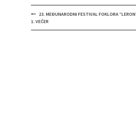
Navigacija
23. MEĐUNARODNI FESTIVAL FOKLORA “LERON”
objava
1. VEČER