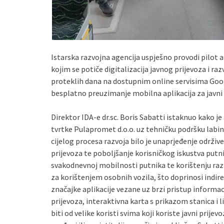
Istarska razvojna agencija uspješno provodi pilot
kojim se potiče digitalizacija javnog prijevoza i raz
proteklih dana na dostupnim online servisima Goog
besplatno preuzimanje mobilna aplikacija za javni
Direktor IDA-e dr.sc. Boris Sabatti istaknuo kako je
tvrtke Pulapromet d.o.o. uz tehničku podršku labins
cijelog procesa razvoja bilo je unaprjeđenje održiv
prijevoza te poboljšanje korisničkog iskustva putnika
svakodnevnoj mobilnosti putnika te korištenju razli
za korištenjem osobnih vozila, što doprinosi indir
značajke aplikacije vezane uz brzi pristup informac
prijevoza, interaktivna karta s prikazom stanica i 
biti od velike koristi svima koji koriste javni prijevo