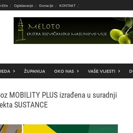
ržite
Oglašavanje
Donacije
KONTAKT
JEDA
ŽUPANIJA
OKO NAS
VAŠE VIJESTI
D
jevoz MOBILITY PLUS izrađena u suradnji
ojekta SUSTANCE