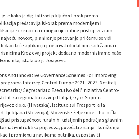
.
e je kako je digitalizacija ključan korak prema
plikacija predstavlja iskorak prema modernijem i
likacija korisnicima omogućuje online pristup voznim
ajveću novost, planiranje putovanja pri čemu se vidi
odao da će aplikaciju proširivati dodatnim sadržajima i
 korisnicima.Kroz ovaj projekt dodatno moderniziramo naše
korisnike, istaknuo je Josipović.
ions And Innovative Governance Schemes For Improving
u programa Interreg Central Europe 2021.-2027. Nositelj
ecretariat/ Segretariato Esecutivo dell’Iniziativa Centro-
stitut za regionalni razvoj (Italija), Gyõr-Sopron-
evoz d.o.o. (Hrvatska), Istituto sui Trasporti e la
ort Ljubljana (Slovenija), Slovenske željeznice – Putnički
oljšati pristupačnost ruralnih i udaljenih područja s glavnim
rnativnih oblika prijevoza, povećati znanje i korištenje
, kao i promjenu u navikama putnika, uspostaviti