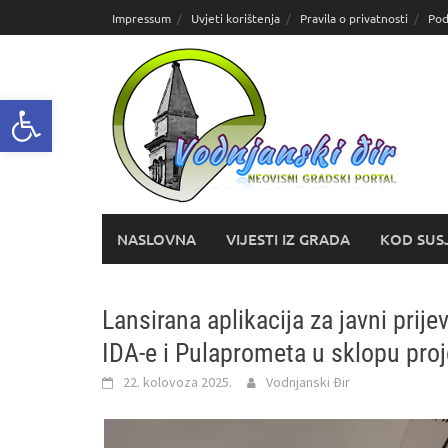
Skoči
Impressum
Uvjeti korištenja
Pravila o privatnosti
Pod
do
sadržaja
Open toolbar
NASLOVNA
VIJESTI IZ GRADA
KOD SUS
Lansirana aplikacija za javni pri
IDA-e i Pulaprometa u sklopu pr
22. kolovoza 2025.
Vodnjanski Đir