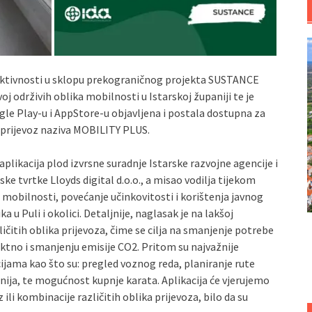
 aktivnosti u sklopu prekograničnog projekta SUSTANCE
voj održivih oblika mobilnosti u Istarskoj županiji te je
le Play-u i AppStore-u objavljena i postala dostupna za
 prijevoz naziva MOBILITY PLUS.
 aplikacija plod izvrsne suradnje Istarske razvojne agencije i
ke tvrtke Lloyds digital d.o.o., a misao vodilja tijekom
e mobilnosti, povećanje učinkovitosti i korištenja javnog
 u Puli i okolici. Detaljnije, naglasak je na lakšoj
čitih oblika prijevoza, čime se cilja na smanjenje potrebe
ektno i smanjenju emisije CO2. Pritom su najvažnije
ijama kao što su: pregled voznog reda, planiranje rute
linija, te mogućnost kupnje karata. Aplikacija će vjerujemo
z ili kombinacije različitih oblika prijevoza, bilo da su