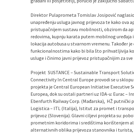
građani ili posjetitelji, poručio je zaključno Sabatti
Direktor Pulaprometa Tomislav Josipović naglasio j
unapređenju usluga javnog prijevoza te kako ova a
pristupačnijem sustavu mobilnosti, obzirom da ap
redovima, kupnju karata putem mobilnog uređaja i n
lokacija autobusa u stvarnom vremenu. Također je d
funkcionalnostima kako bi bila što prihvatljivija
usluge i činimo javni prijevoz pristupačnijim za sve 
Projekt SUSTANCE – Sustainable Transport Solut
Connectivity In Central Europe provodi se u sklop
projekta je Central European Initiative Executive S
Europea, dok su ostali partneri uz IDA-u: Eurac – In
Ebenfurth Railway Corp. (Mađarska), HŽ putnički prij
Logistica – ITL (Italija), Istitut za promet i transp
prijevoz (Slovenija). Glavni ciljevi projekta su: pob
prometnim koridorima i središtima korištenjem alte
alternativnih oblika prijevoza stanovnika i turista