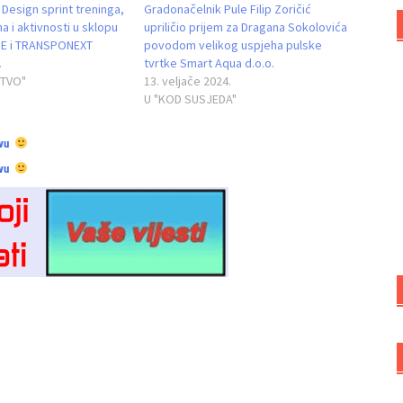
 Design sprint treninga,
Gradonačelnik Pule Filip Zoričić
a i aktivnosti u sklopu
upriličio prijem za Dragana Sokolovića
UE i TRANSPONEXT
povodom velikog uspjeha pulske
.
tvrtke Smart Aqua d.o.o.
TVO"
13. veljače 2024.
U "KOD SUSJEDA"
vu
vu