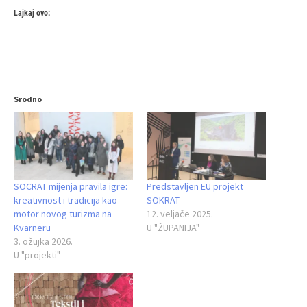
Lajkaj ovo:
Srodno
SOCRAT mijenja pravila igre:
Predstavljen EU projekt
kreativnost i tradicija kao
SOKRAT
motor novog turizma na
12. veljače 2025.
Kvarneru
U "ŽUPANIJA"
3. ožujka 2026.
U "projekti"