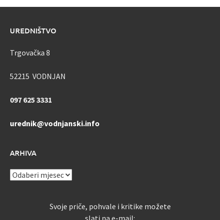
UREDNIŠTVO
Trgovačka 8
52215 VODNJAN
097 625 3331
urednik@vodnjanski.info
ARHIVA
ARHIVA
Svoje priče, pohvale i kritike možete
slati na e-mail: