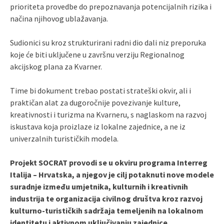
prioriteta provedbe do prepoznavanja potencijalnih rizika i
načina njihovog ublažavanja.
Sudionici su kroz strukturirani radni dio dali niz preporuka
koje će biti uključene u završnu verziju Regionalnog
akcijskog plana za Kvarner.
Time bi dokument trebao postati strateški okvir, ali i
praktičan alat za dugoročnije povezivanje kulture,
kreativnosti i turizma na Kvarneru, s naglaskom na razvoj
iskustava koja proizlaze iz lokalne zajednice, a ne iz
univerzalnih turističkih modela.
Projekt SOCRAT provodi se u okviru programa Interreg
Italija – Hrvatska, a njegov je cilj potaknuti nove modele
suradnje između umjetnika, kulturnih i kreativnih
industrija te organizacija civilnog društva kroz razvoj
kulturno-turističkih sadržaja temeljenih na lokalnom
identitetu i aktivnom uključivanju zajednice.