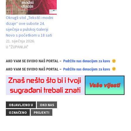
Okrugli stol „Tekstil i modni
dizajn“ ove subote 24.
siječnja u pulskoj Galeriji
Novo s početkom u 18 sati
21. siječnja 2026.
U "ŽUPANIJA"
AKO VAM SE SVIDIO NAŠ PORTAL –
Podržite nas donacijom za kavu
AKO VAM SE SVIDIO NAŠ PORTAL –
Podržite nas donacijom za kavu
OBJAVLJENO U
OKO NAS
OZNAČENO
PROJEKTI