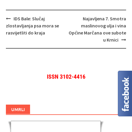
Navigacija
IDS Bale: Slučaj
Najavljena 7. Smotra
objava
zlostavljanja psa mora se
maslinovog ulja i vina
rasvijetliti do kraja
Općine Marčana ove subote
u Krnici
ISSN 3102-4416
UMRLI