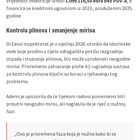
Vrijednost investicije iznosi
1.099.116,50 eura bez PDV‑a
, a
financira se kreditnim ugovorom iz 2023., produženim 2025.
godine.
Kontrola plinova i smanjenje mirisa
Državni inspektorat je u siječnju 2026. utvrdio da oborinske
vode koje prodiru u tijelo odlagališta potiču razgradnju
otpada i stvaranje plinova, što može uzrokovati neugodne
mirise. Privremeno zatvaranje plohe A1 i ugradnja sustava
za kontrolu plinova ključni su koraci u rješavanju tog
problema.
Ademi je upozorila da će tijekom radova povremeno biti
prisutni neugodni mirisi, ali naglasila da je riječ o nužnoj
fazi:
„Ovo je privremena faza koja je nužna kako bi se