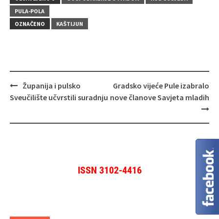
PULA-POLA
OZNAČENO
KAŠTIJUN
Navigacija
Županija i pulsko
Gradsko vijeće Pule izabralo
objava
Sveučilište učvrstili suradnju
nove članove Savjeta mladih
ISSN 3102-4416