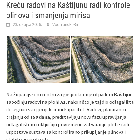
Kreću radovi na Kaštijunu radi kontrole
plinova i smanjenja mirisa
23. ožujka 2026.
Vodnjanski Đir
Na Županijskom centru za gospodarenje otpadom
Kaštijun
započinju radovi na plohi
A1
, nakon što je taj dio odlagališta
dosegnuo svoj projektirani kapacitet. Radovi, planirani u
trajanju od
150 dana
, predstavljaju novu fazu upravljanja
odlagalištem i uključuju privremeno zatvaranje plohe radi
uspostave sustava za kontrolirano prikupljanje plinova i
stabilizaciju otpada.