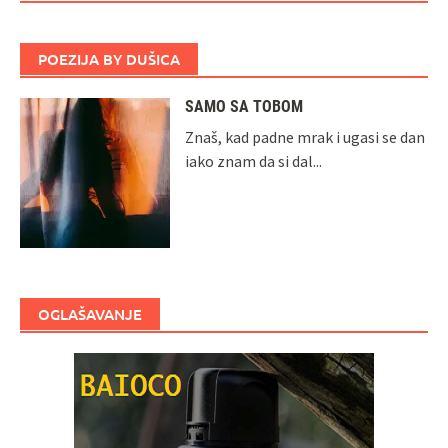
POEZIJA BY DUŠICA
SAMO SA TOBOM
Znaš, kad padne mrak i ugasi se dan
iako znam da si dal...
OGLAŠAVANJE