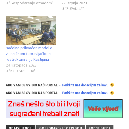
U "Gospodarenje otpadom"
27. srpnja 2023.
U "ŽUPANIJA"
Načelno prihvaćen model o
vlasničkom i upravljačkom
restrukturiranju Kaštijuna
24. listopada 2023.
U "KOD SUSJEDA"
AKO VAM SE SVIDIO NAŠ PORTAL –
Podržite nas donacijom za kavu
AKO VAM SE SVIDIO NAŠ PORTAL –
Podržite nas donacijom za kavu
OBJAVLJENO U
GOSPODARENJE OTPADOM
KOD SUSJEDA