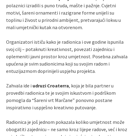
polaznici izradili s puno truda, mašte i pažnje. Cvjetni
motivi, šareni ornamenti i razigrane forme unijeli su
toplinu i živost u prirodni ambijent, pretvarajući lokvu u
mali umjetnički kutak na otvorenom.
Organizatori ističu kako je radionica i ove godine ispunila
svoj cilj – potaknuti kreativnost, povezati zajednicu i
oplemeniti javni prostor kroz umjetnost. Posebna zahvala
upućena je svim sudionicima koji su svojim radom i
entuzijazmom doprinijeli uspjehu projekta.
Zahvala ide i
udruzi Croaterra
, koja je bila partner u
provedbi radionica te je svojim iskustvom i podrškom
pomogla da “Šareni vrt Marčane” ponovno postane
inspirativno i uspješno kreativno putovanje.
Radionica je još jednom pokazala koliko umjetnost može
obogatiti zajednicu – ne samo kroz lijepe radove, već i kroz