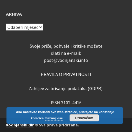
ARHIVA
ARHIVA
Svoje priče, pohvale i kritike možete
slati na e-mail:
post@vodnjanski.info
PRAVILA O PRIVATNOSTI
Zahtjev za brisanje podataka (GDPR)
ISSN 3102-4416
Ako nastavite koristiti ove web stranice, pristajete na korištenje
Prihvaćam
kolačića.
Saznaj više
Vodnjanski đir
© Sva prava pridržana.