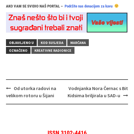
AKO VAM SE SVIDIO NAŠ PORTAL –
Podržite nas donacijom za kavu
OBJAVLJENO U
KOD SUSJEDA
MARČANA
OZNAČENO
KREATIVNE RADIONICE
Navigacija
Od utorka radovi na
Vodnjanka Nora Černac s Bit
objava
velikom rotoru u Šijani
Kidsima briljirala u SAD‑u
ISSN 3102-4416