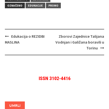
OZNAČENO
EDUKACIJE
PROMO
Navigacija
Edukacija o REZIDBI
Zborovi Zajednice Talijana
objava
MASLINA
Vodnjan i Galižana boravili u
Torinu
ISSN 3102-4416
UMRLI