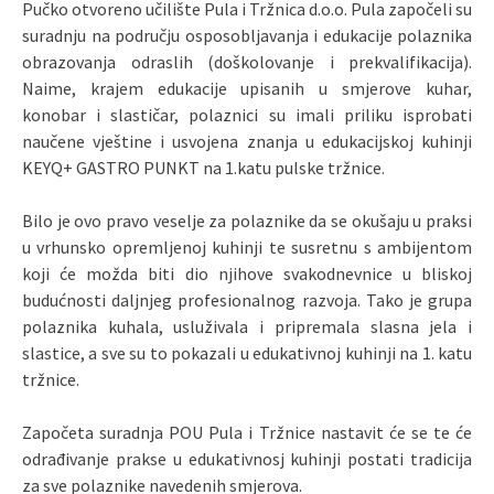
Pučko otvoreno učilište Pula i Tržnica d.o.o. Pula započeli su
suradnju na području osposobljavanja i edukacije polaznika
obrazovanja odraslih (doškolovanje i prekvalifikacija).
Naime, krajem edukacije upisanih u smjerove kuhar,
konobar i slastičar, polaznici su imali priliku isprobati
naučene vještine i usvojena znanja u edukacijskoj kuhinji
KEYQ+ GASTRO PUNKT na 1.katu pulske tržnice.
Bilo je ovo pravo veselje za polaznike da se okušaju u praksi
u vrhunsko opremljenoj kuhinji te susretnu s ambijentom
koji će možda biti dio njihove svakodnevnice u bliskoj
budućnosti daljnjeg profesionalnog razvoja. Tako je grupa
polaznika kuhala, usluživala i pripremala slasna jela i
slastice, a sve su to pokazali u edukativnoj kuhinji na 1. katu
tržnice.
Započeta suradnja POU Pula i Tržnice nastavit će se te će
odrađivanje prakse u edukativnosj kuhinji postati tradicija
za sve polaznike navedenih smjerova.