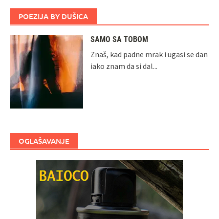
POEZIJA BY DUŠICA
SAMO SA TOBOM
Znaš, kad padne mrak i ugasi se dan
iako znam da si dal...
OGLAŠAVANJE