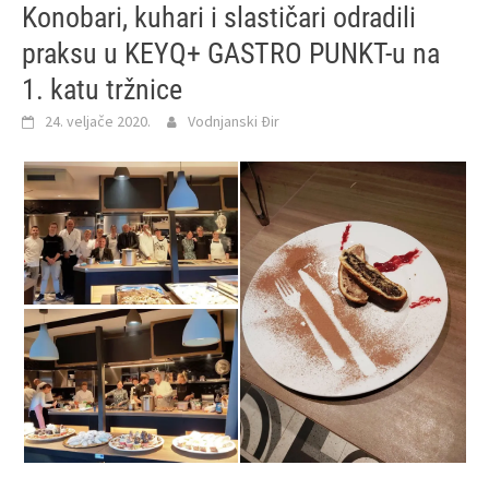
Konobari, kuhari i slastičari odradili
praksu u KEYQ+ GASTRO PUNKT-u na
1. katu tržnice
24. veljače 2020.
Vodnjanski Đir