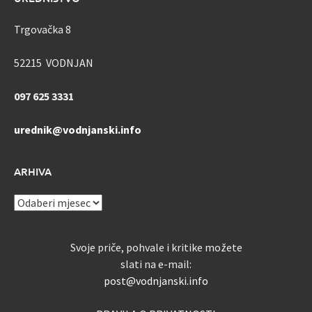
Trgovačka 8
52215 VODNJAN
097 625 3331
urednik@vodnjanski.info
ARHIVA
ARHIVA
Svoje priče, pohvale i kritike možete
slati na e-mail:
post@vodnjanski.info