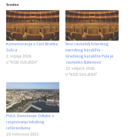
Srodno
Komemoracija u čast Branka
Novi ravnatelj Istarskog
Sušca
narodnog kazališta –
2. srpnja 2026.
Gradskog kazališta Pula je
U "KOD SUSJEDA"
Jasminko Balenović
23. veljače 2026.
U "KOD SUSJEDA"
PULA: Donošenje Odluke o
raspisivanju lokalnog
referenduma
29. kolovoza 2022.