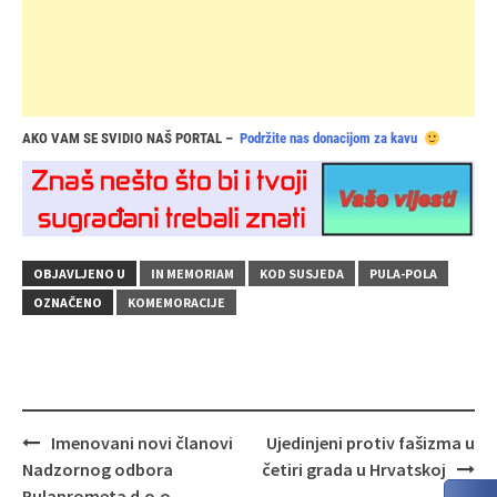
AKO VAM SE SVIDIO NAŠ PORTAL –
Podržite nas donacijom za kavu
OBJAVLJENO U
IN MEMORIAM
KOD SUSJEDA
PULA-POLA
OZNAČENO
KOMEMORACIJE
Navigacija
Imenovani novi članovi
Ujedinjeni protiv fašizma u
objava
Nadzornog odbora
četiri grada u Hrvatskoj
Pulaprometa d.o.o.