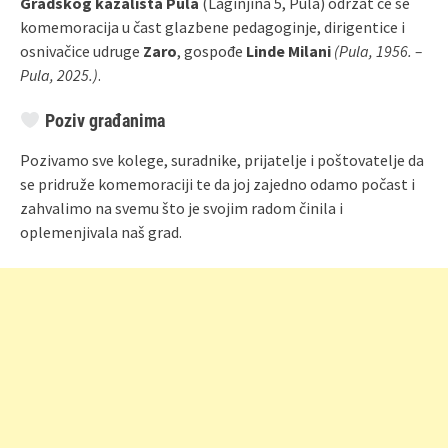
Gradskog kazališta Pula
(Laginjina 5, Pula) održat će se
komemoracija u čast glazbene pedagoginje, dirigentice i
osnivačice udruge
Zaro
, gospođe
Linde Milani
(Pula, 1956. –
Pula, 2025.)
.
Poziv građanima
Pozivamo sve kolege, suradnike, prijatelje i poštovatelje da
se pridruže komemoraciji te da joj zajedno odamo počast i
zahvalimo na svemu što je svojim radom činila i
oplemenjivala naš grad.