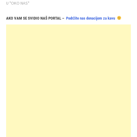
U "OKO NAS"
AKO VAM SE SVIDIO NAŠ PORTAL –
Podržite nas donacijom za kavu