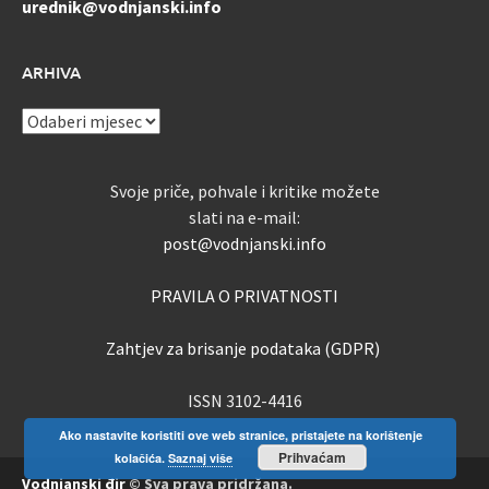
urednik@vodnjanski.info
ARHIVA
ARHIVA
Svoje priče, pohvale i kritike možete
slati na e-mail:
post@vodnjanski.info
PRAVILA O PRIVATNOSTI
Zahtjev za brisanje podataka (GDPR)
ISSN 3102-4416
Ako nastavite koristiti ove web stranice, pristajete na korištenje
Prihvaćam
kolačića.
Saznaj više
Vodnjanski đir
© Sva prava pridržana.