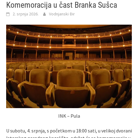
Komemoracija u čast Branka Sušca
2. srpnja 2026.
Vodnjanski Đir
INK – Pula
U subotu, 4. srpnja, s početkom u 18:00 sati, u velikoj dvorani
Istarskog narodnog kazališta, održat će se komemoracija u