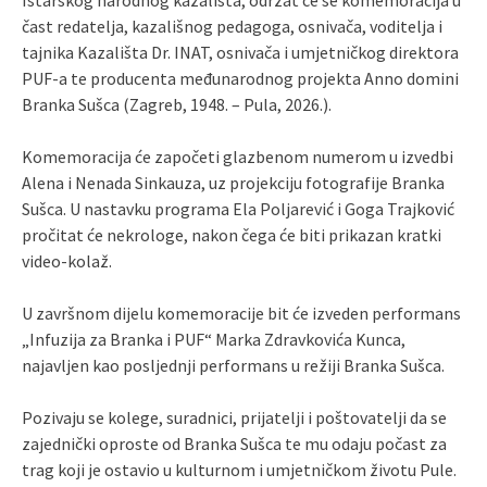
čast redatelja, kazališnog pedagoga, osnivača, voditelja i
tajnika Kazališta Dr. INAT, osnivača i umjetničkog direktora
PUF-a te producenta međunarodnog projekta Anno domini
Branka Sušca (Zagreb, 1948. – Pula, 2026.).
Komemoracija će započeti glazbenom numerom u izvedbi
Alena i Nenada Sinkauza, uz projekciju fotografije Branka
Sušca. U nastavku programa Ela Poljarević i Goga Trajković
pročitat će nekrologe, nakon čega će biti prikazan kratki
video-kolaž.
U završnom dijelu komemoracije bit će izveden performans
„Infuzija za Branka i PUF“ Marka Zdravkovića Kunca,
najavljen kao posljednji performans u režiji Branka Sušca.
Pozivaju se kolege, suradnici, prijatelji i poštovatelji da se
zajednički oproste od Branka Sušca te mu odaju počast za
trag koji je ostavio u kulturnom i umjetničkom životu Pule.