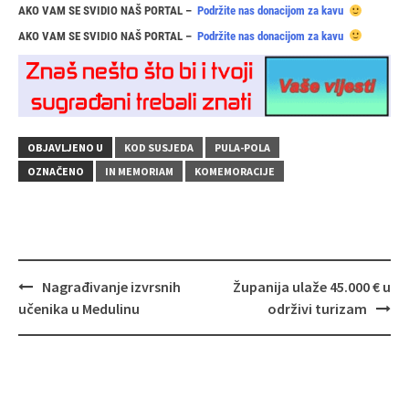
AKO VAM SE SVIDIO NAŠ PORTAL –
Podržite nas donacijom za kavu
AKO VAM SE SVIDIO NAŠ PORTAL –
Podržite nas donacijom za kavu
OBJAVLJENO U
KOD SUSJEDA
PULA-POLA
OZNAČENO
IN MEMORIAM
KOMEMORACIJE
Navigacija
Nagrađivanje izvrsnih
Županija ulaže 45.000 € u
objava
učenika u Medulinu
održivi turizam