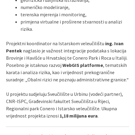
numeričko modeliranje,
terenska mjerenja i monitoring,
primjena virtualne i proširene stvarnosti u analizi
rizika.
Projektni koordinator na Istarskom veleučilištu
ing. Ivan
Pentek
naglasio je važnost integracije podataka s lokacija
Brovinje i Havišće u Hrvatskoj te Conero Park i Roca u Italiji.
Posebno je istaknuo razvoj
WebGIS platforme
, tematskih
karata i analiza rizika, kao i vrijednost prekogranične
suradnje: „Obalni rizici ne poznaju administrativne granice.“
U projektu sudjeluju Sveučilište u Urbinu (vodeći partner),
CNR‑ISPC, Građevinski fakultet Sveučilišta u Rijeci,
Regionalni park Conero i Istarsko veleučilište. Ukupna
vrijednost projekta iznosi
1,18 milijuna eura
.