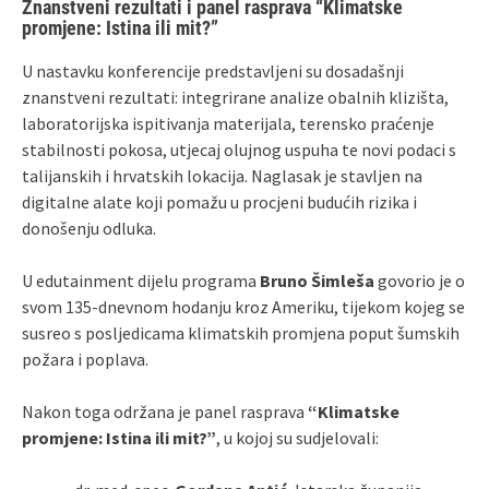
Znanstveni rezultati i panel rasprava “Klimatske
promjene: Istina ili mit?”
U nastavku konferencije predstavljeni su dosadašnji
znanstveni rezultati: integrirane analize obalnih klizišta,
laboratorijska ispitivanja materijala, terensko praćenje
stabilnosti pokosa, utjecaj olujnog uspuha te novi podaci s
talijanskih i hrvatskih lokacija. Naglasak je stavljen na
digitalne alate koji pomažu u procjeni budućih rizika i
donošenju odluka.
U edutainment dijelu programa
Bruno Šimleša
govorio je o
svom 135‑dnevnom hodanju kroz Ameriku, tijekom kojeg se
susreo s posljedicama klimatskih promjena poput šumskih
požara i poplava.
Nakon toga održana je panel rasprava
“Klimatske
promjene: Istina ili mit?”
, u kojoj su sudjelovali: