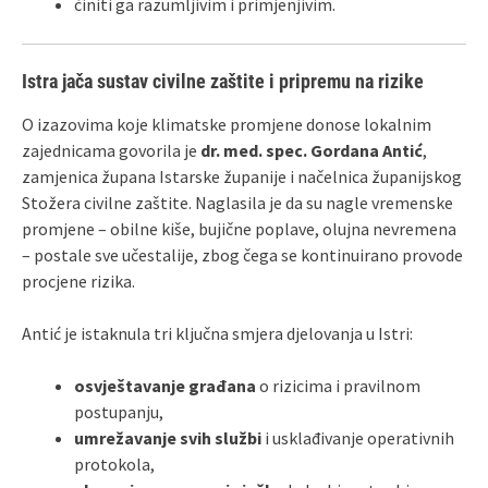
činiti ga razumljivim i primjenjivim.
Istra jača sustav civilne zaštite i pripremu na rizike
O izazovima koje klimatske promjene donose lokalnim
zajednicama govorila je
dr. med. spec. Gordana Antić
,
zamjenica župana Istarske županije i načelnica županijskog
Stožera civilne zaštite. Naglasila je da su nagle vremenske
promjene – obilne kiše, bujične poplave, olujna nevremena
– postale sve učestalije, zbog čega se kontinuirano provode
procjene rizika.
Antić je istaknula tri ključna smjera djelovanja u Istri:
osvještavanje građana
o rizicima i pravilnom
postupanju,
umrežavanje svih službi
i usklađivanje operativnih
protokola,