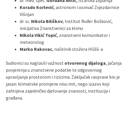
dr. med. spec.
Gordana Antić
, Istarska županija
Korado Korlević
, astronom i osnivač Zvjezdarnice
Višnjan
dr. sc.
Nikola Biliškov
, Institut Ruđer Bošković,
inicijativa Znanstvenici za klimu
Nikola Vikić Topić
, znanstveni komunikator i
meteorolog
Marko Rakovac
, načelnik stožera HGSS‑a
Sudionici su naglasili važnost
otvorenog dijaloga
, jačanja
povjerenja u znanstvene podatke te odgovornog
upravljanja prostorom i rizicima. Zaključak rasprave bio je
jasan: klimatske promjene nisu mit, nego izazov koji
zahtijeva zajedničko djelovanje znanosti, institucija i
građana.