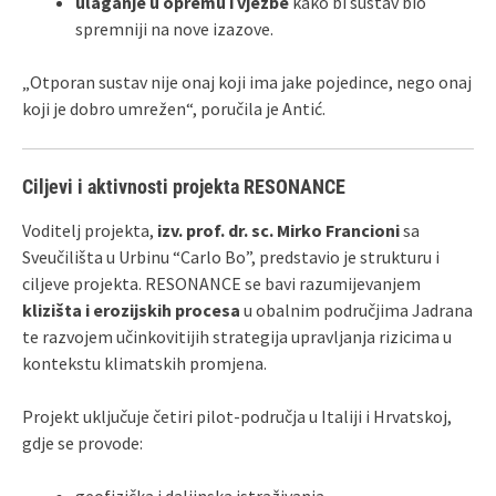
ulaganje u opremu i vježbe
kako bi sustav bio
spremniji na nove izazove.
„Otporan sustav nije onaj koji ima jake pojedince, nego onaj
koji je dobro umrežen“, poručila je Antić.
Ciljevi i aktivnosti projekta RESONANCE
Voditelj projekta,
izv. prof. dr. sc. Mirko Francioni
sa
Sveučilišta u Urbinu “Carlo Bo”, predstavio je strukturu i
ciljeve projekta. RESONANCE se bavi razumijevanjem
klizišta i erozijskih procesa
u obalnim područjima Jadrana
te razvojem učinkovitijih strategija upravljanja rizicima u
kontekstu klimatskih promjena.
Projekt uključuje četiri pilot-područja u Italiji i Hrvatskoj,
gdje se provode:
geofizička i daljinska istraživanja,