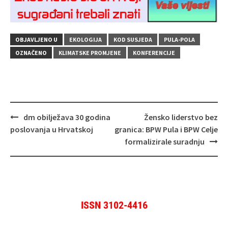
OBJAVLJENO U
EKOLOGIJA
KOD SUSJEDA
PULA-POLA
OZNAČENO
KLIMATSKE PROMJENE
KONFERENCIJE
Navigacija
dm obilježava 30 godina
Žensko liderstvo bez
objava
poslovanja u Hrvatskoj
granica: BPW Pula i BPW Celje
formalizirale suradnju
ISSN 3102-4416