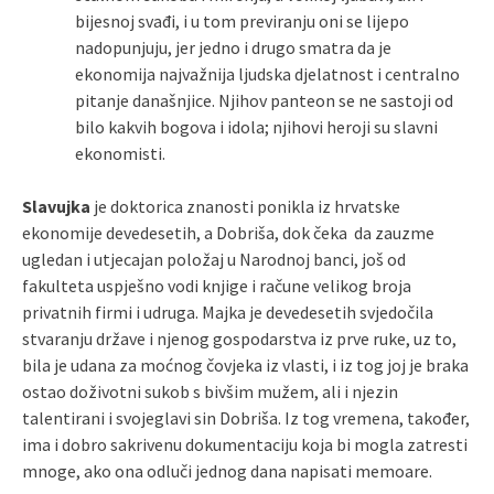
bijesnoj svađi, i u tom previranju oni se lijepo
nadopunjuju, jer jedno i drugo smatra da je
ekonomija najvažnija ljudska djelatnost i centralno
pitanje današnjice. Njihov panteon se ne sastoji od
bilo kakvih bogova i idola; njihovi heroji su slavni
ekonomisti.
Slavujka
je doktorica znanosti ponikla iz hrvatske
ekonomije devedesetih, a Dobriša, dok čeka da zauzme
ugledan i utjecajan položaj u Narodnoj banci, još od
fakulteta uspješno vodi knjige i račune velikog broja
privatnih firmi i udruga. Majka je devedesetih svjedočila
stvaranju države i njenog gospodarstva iz prve ruke, uz to,
bila je udana za moćnog čovjeka iz vlasti, i iz tog joj je braka
ostao doživotni sukob s bivšim mužem, ali i njezin
talentirani i svojeglavi sin Dobriša. Iz tog vremena, također,
ima i dobro sakrivenu dokumentaciju koja bi mogla zatresti
mnoge, ako ona odluči jednog dana napisati memoare.