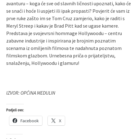
avanturu – koga će sve od slavnih ličnosti upoznati, kako će
se snaći i hoće li uspjeti ili ipak propasti? Povjerit će vam iz
prve ruke zašto im se Tom Cruz zamjerio, kako je raditi s
Meryl Streep i kakav je Brad Pitt kad se ugase kamere.
Predstava je svojevrsni hommage Hollywoodu – centru
zabavne industrije i inspirirana je brojnim poznatim
scenama iz omiljenih filmova te nadahnuta poznatom
filmskom glazbom. Urnebesna priča o prijateljstvu,
snalaženju, Hollywoodu i glamuru!
IZVOR: OPĆINA MEDULIN
Podjeli ovo:
Facebook
X