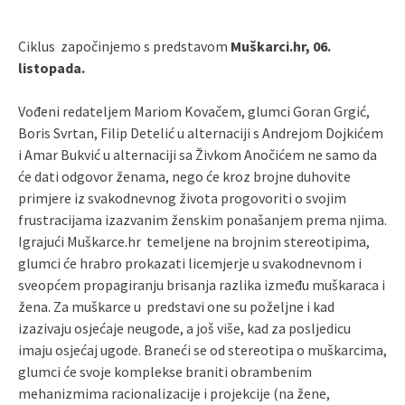
Ciklus započinjemo s predstavom
Muškarci.hr, 06.
listopada.
Vođeni redateljem Mariom Kovačem, glumci Goran Grgić,
Boris Svrtan, Filip Detelić u alternaciji s Andrejom Dojkićem
i Amar Bukvić u alternaciji sa Živkom Anočićem ne samo da
će dati odgovor ženama, nego će kroz brojne duhovite
primjere iz svakodnevnog života progovoriti o svojim
frustracijama izazvanim ženskim ponašanjem prema njima.
Igrajući Muškarce.hr temeljene na brojnim stereotipima,
glumci će hrabro prokazati licemjerje u svakodnevnom i
sveopćem propagiranju brisanja razlika između muškaraca i
žena. Za muškarce u predstavi one su poželjne i kad
izazivaju osjećaje neugode, a još više, kad za posljedicu
imaju osjećaj ugode. Braneći se od stereotipa o muškarcima,
glumci će svoje komplekse braniti obrambenim
mehanizmima racionalizacije i projekcije (na žene,