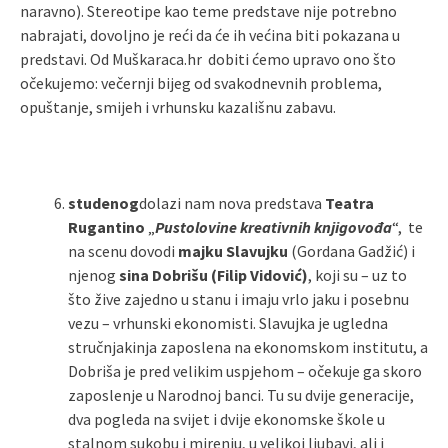
naravno). Stereotipe kao teme predstave nije potrebno
nabrajati, dovoljno je reći da će ih većina biti pokazana u
predstavi. Od Muškaraca.hr dobiti ćemo upravo ono što
očekujemo: večernji bijeg od svakodnevnih problema,
opuštanje, smijeh i vrhunsku kazališnu zabavu.
studenog
dolazi nam nova predstava
Teatra
Rugantino
„
Pustolovine kreativnih knjigovođa
“, te
na scenu dovodi
majku
Slavujku
(Gordana Gadžić) i
njenog
sina
Dobrišu (Filip Vidović)
, koji su – uz to
što žive zajedno u stanu i imaju vrlo jaku i posebnu
vezu – vrhunski ekonomisti. Slavujka je ugledna
stručnjakinja zaposlena na ekonomskom institutu, a
Dobriša je pred velikim uspjehom – očekuje ga skoro
zaposlenje u Narodnoj banci. Tu su dvije generacije,
dva pogleda na svijet i dvije ekonomske škole u
stalnom sukobu i mirenju, u velikoj ljubavi, ali i