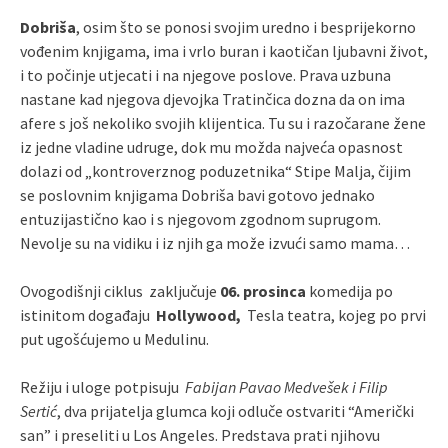
Dobriša
, osim što se ponosi svojim uredno i besprijekorno
vođenim knjigama, ima i vrlo buran i kaotičan ljubavni život,
i to počinje utjecati i na njegove poslove. Prava uzbuna
nastane kad njegova djevojka Tratinčica dozna da on ima
afere s još nekoliko svojih klijentica. Tu su i razočarane žene
iz jedne vladine udruge, dok mu možda najveća opasnost
dolazi od „kontroverznog poduzetnika“ Stipe Malja, čijim
se poslovnim knjigama Dobriša bavi gotovo jednako
entuzijastično kao i s njegovom zgodnom suprugom.
Nevolje su na vidiku i iz njih ga može izvući samo mama…
Ovogodišnji ciklus zaključuje
06. prosinca
komedija po
istinitom događaju
Hollywood,
Tesla teatra, kojeg po prvi
put ugošćujemo u Medulinu.
Režiju i uloge potpisuju
Fabijan Pavao Medvešek i Filip
Sertić
, dva prijatelja glumca koji odluče ostvariti “Američki
san” i preseliti u Los Angeles. Predstava prati njihovu