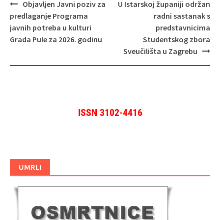
Navigacija
Objavljen Javni poziv za
U Istarskoj županiji održan
objava
predlaganje Programa
radni sastanak s
javnih potreba u kulturi
predstavnicima
Grada Pule za 2026. godinu
Studentskog zbora
Sveučilišta u Zagrebu
ISSN 3102-4416
UMRLI