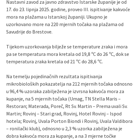
Nastavni zavod za javno zdravstvo Istarske županije je od
17. do 23. lipnja 2025. godine, proveo III. ispitivanje kakvoće
mora na plažama u Istarskoj županiji. Ukupno je
uzorkovano more na 220 mjernih točaka na plažama od
Savudrije do Brestove.
Tijekom uzorkovanja bilježe se temperature zraka i mora
pa se temperatura mora kretala od 19,8 ºC do 26 ºC, dok se
temperatura zraka kretala od 21 ºC do 28,6 ºC.
Na temelju pojedinačnih rezultata ispitivanja
mikrobioloških pokazatelja na 212 mjernih točaka odnosno
u 96,4 % uzoraka zabilježena je izvrsna kakvoća mora za
kupanje, na 5 mjernih točaka (Umag, TN Stella Maris –
Restoran; Materada, Poreč, Rt Sv. Martin – Prema uvali Sv.
Martin; Rovinj – Stari grad, Rovinj, Hotel Rovinj – Ispod
hotela; Rovinj, Uvala Porton Biondi i Rovinj, Uvala Valdibora
– ronilački klub), odnosno u 2,3 % uzorka zabilježena je
dobra kakvoća mora za kupanje, a na 3 mjerne točke