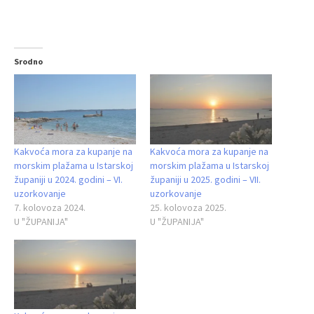
Srodno
Kakvoća mora za kupanje na
Kakvoća mora za kupanje na
morskim plažama u Istarskoj
morskim plažama u Istarskoj
županiji u 2024. godini – VI.
županiji u 2025. godini – VII.
uzorkovanje
uzorkovanje
7. kolovoza 2024.
25. kolovoza 2025.
U "ŽUPANIJA"
U "ŽUPANIJA"