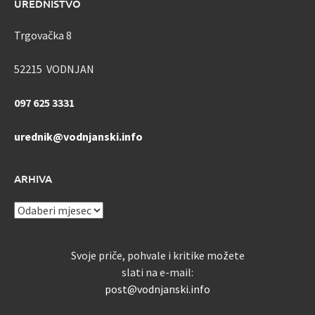
UREDNIŠTVO
Trgovačka 8
52215 VODNJAN
097 625 3331
urednik@vodnjanski.info
ARHIVA
ARHIVA
Svoje priče, pohvale i kritike možete
slati na e-mail:
post@vodnjanski.info