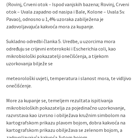
(Rovinj, Crveni otok – Ispod vanjskih bazena; Rovinj, Crveni
otok – Uvala zapadno od nasipa i Bale, Kolone – Uvala Sv.
Pavao), odnosno u 1,4% uzoraka zabilježena je
zadovoljavajuća kakvoća mora za kupanje.
Sukladno odredbi članka 5. Uredbe, u uzorcima mora
određuju se crijevni enterokoki i Escherichia coli, kao
mikrobiološki pokazatelji onečišćenja, a tijekom
uzorkovanja bilježe se
meteorološki uvjeti, temperatura i slanost mora, te vidljivo
onečišćenje.
More za kupanje se, temeljem rezultata ispitivanja
mikrobioloških pokazatelja za pojedinačno uzorkovanje,
razvrstava kao izvrsno i obilježava kružnim simbolom na
kartografskom prikazu plavom bojom, dobra kakvoća na
kartografskom prikazu obilježava se zelenom bojom, a
zadovoljavajuća kakvoća žutom bojom.