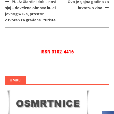
Navigacija
PULA: Giardini dobili novi
Ovo je sjajna godina za
objava
sjaj – dovršena obnova kule i
hrvatska vina
javnog WC-a, prostor
otvoren za građane i turiste
ISSN 3102-4416
UMRLI