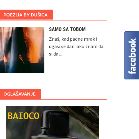
POEZIJA BY DUŠICA
SAMO SA TOBOM
Znaš, kad padne mrak i
ugasi se dan iako znam da
si dal...
OGLAŠAVANJE