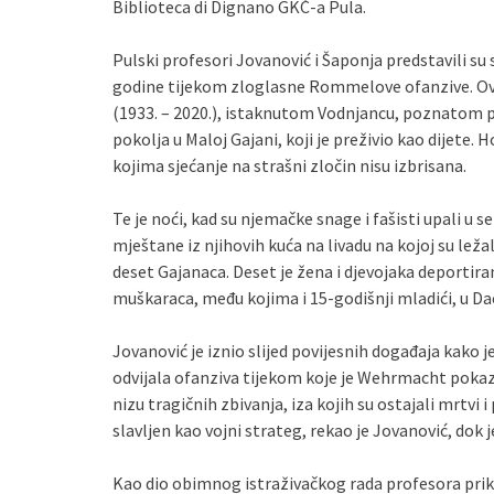
Biblioteca di Dignano GKČ-a Pula.
Pulski profesori Jovanović i Šaponja predstavili su s
godine tijekom zloglasne Rommelove ofanzive. Ovo
(1933. – 2020.), istaknutom Vodnjancu, poznatom 
pokolja u Maloj Gajani, koji je preživio kao dijete
kojima sjećanje na strašni zločin nisu izbrisana.
Te je noći, kad su njemačke snage i fašisti upali u se
mještane iz njihovih kuća na livadu na kojoj su ležala 
deset Gajanaca. Deset je žena i djevojaka deportira
muškaraca, među kojima i 15-godišnji mladići, u Da
Jovanović je iznio slijed povijesnih događaja kako 
odvijala ofanziva tijekom koje je Wehrmacht poka
nizu tragičnih zbivanja, iza kojih su ostajali mrtvi 
slavljen kao vojni strateg, rekao je Jovanović, dok j
Kao dio obimnog istraživačkog rada profesora prika