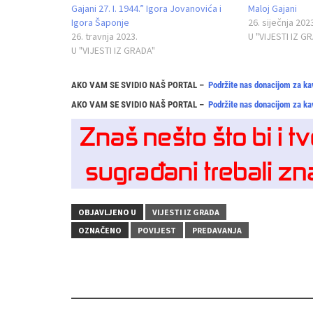
Gajani 27. I. 1944.” Igora Jovanovića i
Maloj Gajani
Igora Šaponje
26. siječnja 202
26. travnja 2023.
U "VIJESTI IZ G
U "VIJESTI IZ GRADA"
AKO VAM SE SVIDIO NAŠ PORTAL –
Podržite nas donacijom za ka
AKO VAM SE SVIDIO NAŠ PORTAL –
Podržite nas donacijom za ka
OBJAVLJENO U
VIJESTI IZ GRADA
OZNAČENO
POVIJEST
PREDAVANJA