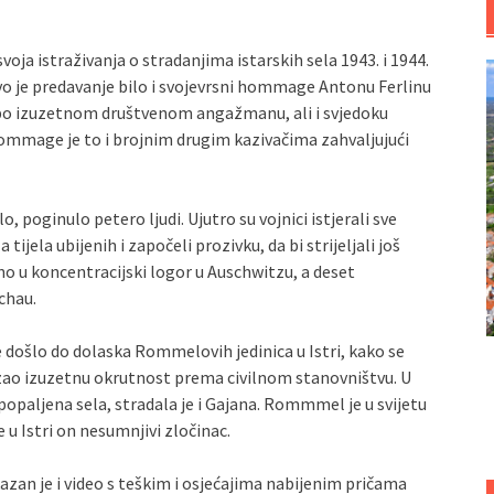
voja istraživanja o stradanjima istarskih sela 1943. i 1944.
 je predavanje bilo i svojevrsni hommage Antonu Ferlinu
po izuzetnom društvenom angažmanu, ali i svjedoku
. Hommage je to i brojnim drugim kazivačima zahvaljujući
lo, poginulo petero ljudi. Ujutro su vojnici istjerali sve
tijela ubijenih i započeli prozivku, da bi strijeljali još
no u koncentracijski logor u Auschwitzu, a deset
chau.
je došlo do dolaska Rommelovih jedinica u Istri, kako se
zao izuzetnu okrutnost prema civilnom stanovništvu. U
i popaljena sela, stradala je i Gajana. Rommmel je u svijetu
e u Istri on nesumnjivi zločinac.
zan je i video s teškim i osjećajima nabijenim pričama