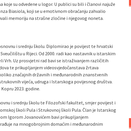
 koje su odvedene u logor. U publici su bili i članovi najuže
renza Biasiola, koji se u emotivnom obraćanju zahvalio
uvali memoriju na strašne zloćine i njegovog noneta.
 osnovnu i srednju školu. Diplomirao je povijest te hrvatski
Sveučilištu u Rijeci. Od 2000. radi kao nastavnik u istarskim
li Vrh. Uz prosvjetni rad bavi se istraživanjem različitih
radova te prikupljanjem videosvjedočanstava žrtava
nekoliko značajnih državnih i međunarodnih znanstvenih
strukovnih vijeća, udruga i Istarskoga povijesnog društva.
 Kopru 2023. godine.
ovnu i srednju školu te Filozofski fakultet, smjer povijest i
nomskoj školi Pula i Strukovnoj školi Pula. Član je Istarskog
legom Igorom Jovanovićem bavi prikupljanjem
 Surađuje na mnogobrojnim domaćim i međunarodnim