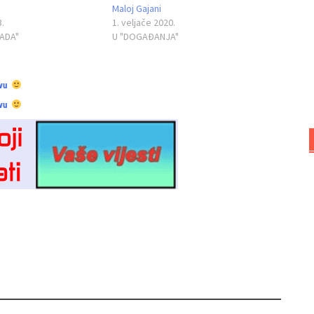
Maloj Gajani
3.
1. veljače 2020.
RADA"
U "DOGAĐANJA"
vu
vu