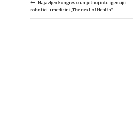
Navigacija
Najavljen kongres o umjetnoj inteligenciji i
objava
robotici u medicini „The next of Health“