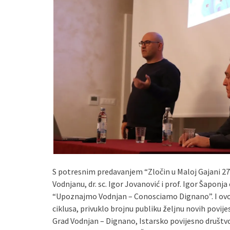
S potresnim predavanjem “Zločin u Maloj Gajani 27. I.
Vodnjanu, dr. sc. Igor Jovanović i prof. Igor Šaponja
“Upoznajmo Vodnjan – Conosciamo Dignano”. I ovo j
ciklusa, privuklo brojnu publiku željnu novih povij
Grad Vodnjan – Dignano, Istarsko povijesno društvo 