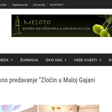
ržite
Oglašavanje
Donacije
KONTAKT
JEDA
ŽUPANIJA
OKO NAS
VAŠE VIJESTI
D
sno predavanje “Zločin u Maloj Gajani