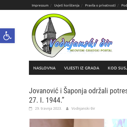
Skoči
Impressum
Uvjeti korištenja
Pravila o privatnosti
Pod
do
sadržaja
Open toolbar
NASLOVNA
VIJESTI IZ GRADA
KOD SUS
Jovanović i Šaponja održali potre
27. I. 1944.”
29. travnja 2023.
Vodnjanski Đir